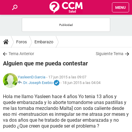
MENU
INICIO
FOROS
Foros
Embarazo
SALUD
Tema Anterior
Siguiente Tema
Alguien que me pueda contestar
FAMILIA
YasleenD.Garcia
- 17 jun 2015 a las 09:07
NUTRICIÓN
Dr. Joseph Exebio
-
18 jun 2015 a las 04:04
Hola me llamo Yasleen hace 4 años Yo tenia 13 años y
BIENESTAR
quede embarazada y lo aborte tomandome unas pastillas y
me las tomaba mezclando Malta] con soda caliente desde
SEXUALIDAD
eso mi -menstruacion es inrregular se me atrasa por meses y
va dos años que he tratado de quedar embarazada y no
puedo ¿Que creen que puede ser el problema ?
GLOSARIO