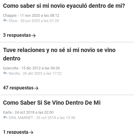
Como saber si mi novio eyaculó dentro de mi?
Chappis
-
11 nov 2020 a las 08:12
Chus
-
30 jun 2023 a las 01:20
3 respuestas
Tuve relaciones y no sé si mi novio se vino
dentro
luzecoita
-
15 dic 2012 a las 06:36
Nenita
-
26 abr 2022 a las 17:22
47 respuestas
Como Saber Si Se Vino Dentro De Mi
Karla
-
24 oct 2018 a las 02:00
DRA. MARNET
-
26 oct 2018 a las 13:38
1 respuesta