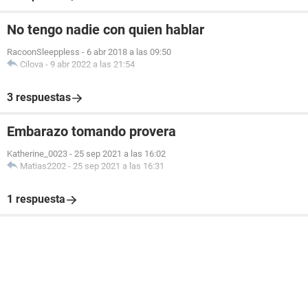
No tengo nadie con quien hablar
RacoonSleeppless
-
6 abr 2018 a las 09:50
Cilova
-
9 abr 2022 a las 21:54
3 respuestas
Embarazo tomando provera
Katherine_0023
-
25 sep 2021 a las 16:02
Matias2202
-
25 sep 2021 a las 16:31
1 respuesta