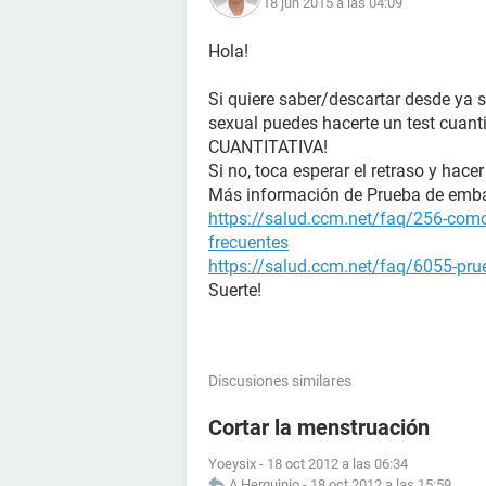
18 jun 2015 a las 04:09
Hola!
Si quiere saber/descartar desde ya 
sexual puedes hacerte un test cuanti
CUANTITATIVA!
Si no, toca esperar el retraso y hacer
Más información de Prueba de emb
https://salud.ccm.net/faq/256-como
frecuentes
https://salud.ccm.net/faq/6055-prue
Suerte!
Discusiones similares
Cortar la menstruación
Yoeysix
-
18 oct 2012 a las 06:34
A.Herquinio
-
18 oct 2012 a las 15:59