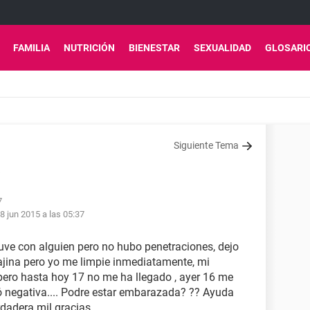
FAMILIA
NUTRICIÓN
BIENESTAR
SEXUALIDAD
GLOSARI
Siguiente Tema
a
7
8 jun 2015 a las 05:37
tuve con alguien pero no hubo penetraciones, dejo
ajina pero yo me limpie inmediatamente, mi
 pero hasta hoy 17 no me ha llegado , ayer 16 me
ó negativa.... Podre estar embarazada? ?? Ayuda
rdadera mil gracias