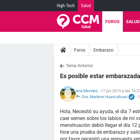
High-Tech
Salud
FOROS
SALUD
Foros
Embarazo
Tema Anterior
Es posible estar embarazad
Ana.Mendez
- 17 jun 2015 a las 16:2
Dra. Marlene Huancahuari
-
1
Hola, Necesitó su ayuda, el día 7 es
caer semen sobre los labios de mi v
menstruación debió llegar el día 12
hice una prueba de embarazo y sali
por favor necesitó una respuesta ve