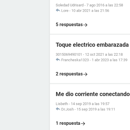
Soledad Udrisard
-
7 ago 2016 a las 22:58
Lore
-
10 abr 2021 a las 21:56
5 respuestas
Toque electrico embarazada
3015069490101
-
12 oct 2021 a las 22:18
Francheska1323
-
1 abr 2023 a las 17:39
2 respuestas
Me dio corriente conectando
Lisbeth
-
14 sep 2019 a las 19:57
Dr.Josh
-
15 sep 2019 a las 19:11
1 respuesta