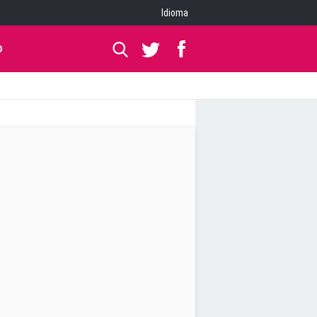
Idioma
O