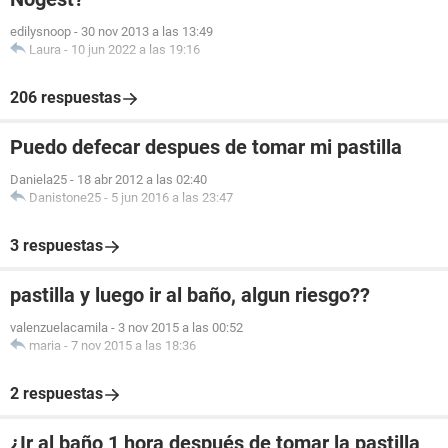
edilysnoop
-
30 nov 2013 a las 13:49
Laura
-
10 jun 2022 a las 19:16
206 respuestas
Puedo defecar despues de tomar mi pastilla
Daniela25
-
18 abr 2012 a las 02:40
Danistone25
-
5 jun 2016 a las 23:47
3 respuestas
pastilla y luego ir al baño, algun riesgo??
valenzuelacamila
-
3 nov 2015 a las 00:52
maria
-
7 nov 2015 a las 18:36
2 respuestas
¿Ir al baño 1 hora después de tomar la pastilla