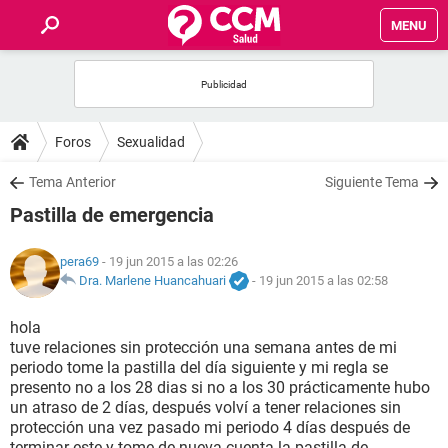
MENU
INICIO
FOROS
Foros
Sexualidad
SALUD
Tema Anterior
Siguiente Tema
Pastilla de emergencia
FAMILIA
pera69
- 19 jun 2015 a las 02:26
NUTRICIÓN
Dra. Marlene Huancahuari
-
19 jun 2015 a las 02:58
hola
BIENESTAR
tuve relaciones sin protección una semana antes de mi
periodo tome la pastilla del día siguiente y mi regla se
SEXUALIDAD
presento no a los 28 dias si no a los 30 prácticamente hubo
un atraso de 2 días, después volví a tener relaciones sin
protección una vez pasado mi periodo 4 días después de
GLOSARIO
terminar este y tome de nueva cuenta la pastilla de