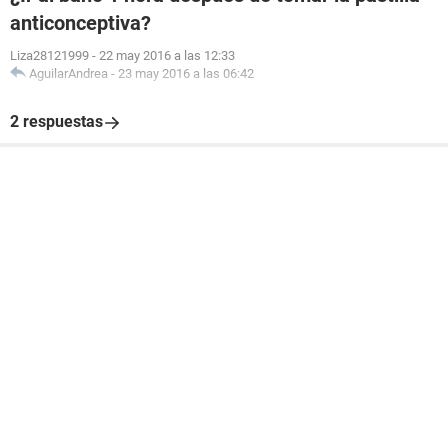
anticonceptiva?
Liza28121999
-
22 may 2016 a las 12:33
AguilarAndrea
-
23 may 2016 a las 06:42
2 respuestas