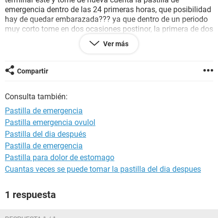
emergencia dentro de las 24 primeras horas, que posibilidad
hay de quedar embarazada??? ya que dentro de un periodo
muy corto tome en dos ocasiones postinor, la primera de dos
dosis y la segunda de una dosis, soy muy regular y mis
Ver más
periodos son de 28 dias, y cuando me puedo realizar una
prueba de embarazo para descartar ?????
Compartir
Consulta también:
Pastilla de emergencia
Pastilla emergencia ovulol
Pastilla del dia después
Pastilla de emergencia
Pastilla para dolor de estomago
Cuantas veces se puede tomar la pastilla del dia despues
1 respuesta