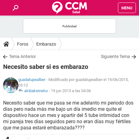
MENU
INICIO
FOROS
Foros
Embarazo
SALUD
Tema Anterior
Siguiente Tema
Necesito saber si es embarazo
FAMILIA
guadalupealber
- Modificado por guadalupealber el 19/06/2015,
03:12
NUTRICIÓN
akibakeineko
-
19 jun 2015 a las 04:06
Necesito saber que me pasa se me adelanto mi periodo dos
BIENESTAR
días pero nada más me bajo un día imedio me quite el
dispositivo hace un mes y apartir del 5 tube intimidad con
SEXUALIDAD
mi pareja tres días seguidos pero no eran días muy fértiles
que me pasa estaré embarazada????
GLOSARIO