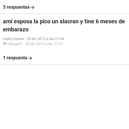
3 respuestas
ami esposa la pico un alacran y tine 6 meses de
embarazo
melky moran
-
25 dic 2012 a las 21:04
Abigail P.
-
25 dic 2012 a las 21:37
1 respuesta