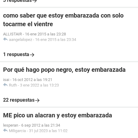
3 respuestas
como saber que estoy embarazada con solo
tocarme el vientre
ALLISTAIR
-
16 ene 2015 a las 23:28
aangelalopez
-
16 ene 2015 a las 23:34
1 respuesta
Por qué hago popo negro, estoy embarazada
isai
-
16 oct 2012 a las 19:21
Ruth
-
3 ene 2022 a las 13:23
22 respuestas
ME pico un alacran y estoy embarazada
lesperan
-
6 sep 2012 a las 21:34
Miligarcia
-
31 jul 2023 a las 11:02