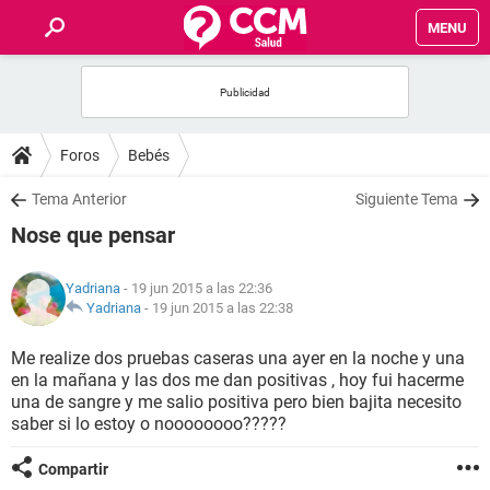
MENU
INICIO
FOROS
Foros
Bebés
SALUD
Tema Anterior
Siguiente Tema
Nose que pensar
FAMILIA
Yadriana
- 19 jun 2015 a las 22:36
NUTRICIÓN
Yadriana
-
19 jun 2015 a las 22:38
Me realize dos pruebas caseras una ayer en la noche y una
BIENESTAR
en la mañana y las dos me dan positivas , hoy fui hacerme
una de sangre y me salio positiva pero bien bajita necesito
SEXUALIDAD
saber si lo estoy o noooooooo?????
Compartir
GLOSARIO