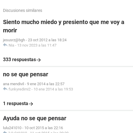
Discusiones similares
Siento mucho miedo y presiento que me voy a
morir
jesusrz@bgh
-
23 oct 2012 a las 18:24
Nia
-
13 nov 2023 a las 11:47
333 respuestas
no se que pensar
ana mendivil
-
9 ene 2014 a las 22:57
funkyredimi2
-
10 ene 2014 a las 19:53
1 respuesta
Ayuda no se que pensar
lulu241010
-
10 oct 2015 a las 22:16