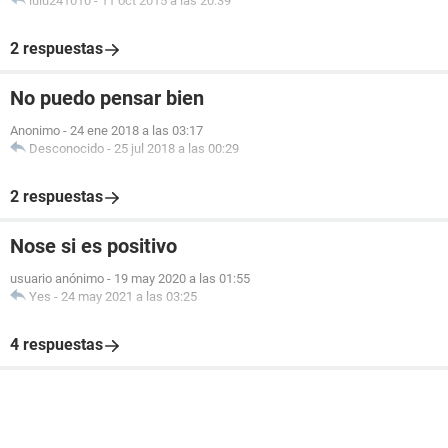
lulu241010
-
11 oct 2015 a las 20:39
2 respuestas
No puedo pensar bien
Anonimo
-
24 ene 2018 a las 03:17
Desconocido
-
25 jul 2018 a las 00:29
2 respuestas
Nose si es positivo
usuario anónimo
-
19 may 2020 a las 01:55
Yes
-
24 may 2021 a las 03:25
4 respuestas