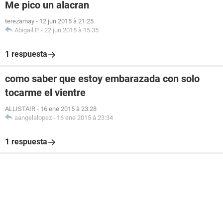
Me pico un alacran
terezamay
-
12 jun 2015 à 21:25
Abigail P.
-
22 jun 2015 à 15:35
1 respuesta
como saber que estoy embarazada con solo
tocarme el vientre
ALLISTAIR
-
16 ene 2015 à 23:28
aangelalopez
-
16 ene 2015 à 23:34
1 respuesta