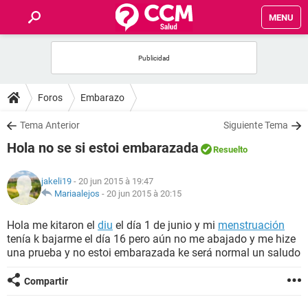
MENU
INICIO
FORUMS
Foros
Embarazo
SALUD
Tema Anterior
Siguiente Tema
Hola no se si estoi embarazada
Resuelto
FAMILIA
jakeli19
- 20 jun 2015 à 19:47
NUTRICIÓN
Mariaalejos
-
20 jun 2015 à 20:15
Hola me kitaron el
diu
el día 1 de junio y mi
menstruación
BIENESTAR
tenía k bajarme el día 16 pero aún no me abajado y me hize
una prueba y no estoi embarazada ke será normal un saludo
SEXUALIDAD
Compartir
GLOSARIO