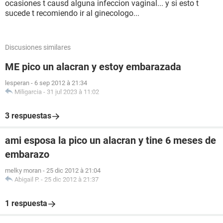
ocasiones t causd alguna infeccion vaginal... y si esto t
sucede t recomiendo ir al ginecologo...
Discusiones similares
ME pico un alacran y estoy embarazada
lesperan
-
6 sep 2012 à 21:34
Miligarcia
-
31 jul 2023 à 11:02
3 respuestas
ami esposa la pico un alacran y tine 6 meses de
embarazo
melky moran
-
25 dic 2012 à 21:04
Abigail P.
-
25 dic 2012 à 21:37
1 respuesta