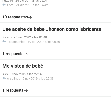
nu2014
-
24 dic 2014 a las 05:07
Lore
-
24 dic 2021 a las 14:42
19 respuestas
Use aceite de bebe Jhonson como lubricante
Ricardo
-
5 sep 2022 a las 01:48
Tepasasnico
-
19 oct 2022 a las 00:36
1 respuesta
Me visten de bebé
Alex
-
9 nov 2019 a las 22:26
c-salinas
-
9 nov 2019 a las 22:33
1 respuesta