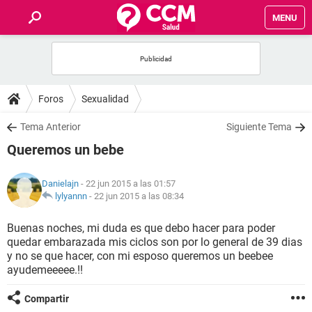
MENU
INICIO
FOROS
Foros
Sexualidad
SALUD
Tema Anterior
Siguiente Tema
Queremos un bebe
FAMILIA
Danielajn
- 22 jun 2015 a las 01:57
NUTRICIÓN
lylyannn
-
22 jun 2015 a las 08:34
Buenas noches, mi duda es que debo hacer para poder
BIENESTAR
quedar embarazada mis ciclos son por lo general de 39 dias
y no se que hacer, con mi esposo queremos un beebee
SEXUALIDAD
ayudemeeeee.!!
Compartir
GLOSARIO