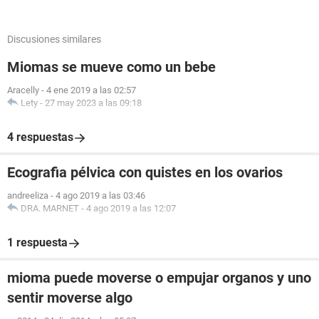
Discusiones similares
Miomas se mueve como un bebe
Aracelly
-
4 ene 2019 a las 02:57
Lety
-
27 may 2023 a las 09:18
4 respuestas
Ecografia pélvica con quistes en los ovarios
andreeliza
-
4 ago 2019 a las 03:46
DRA. MARNET
-
4 ago 2019 a las 12:07
1 respuesta
mioma puede moverse o empujar organos y uno
sentir moverse algo