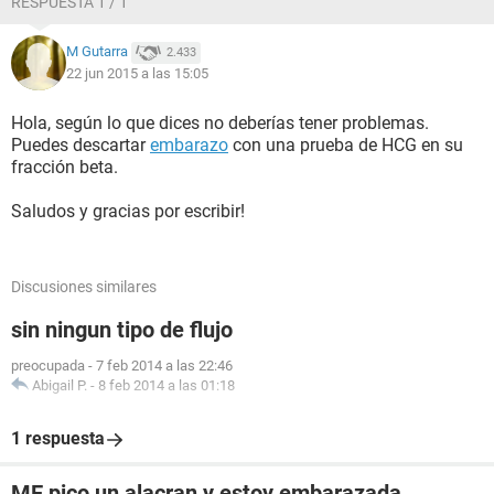
RESPUESTA 1 / 1
M Gutarra
2.433
22 jun 2015 a las 15:05
Hola, según lo que dices no deberías tener problemas.
Puedes descartar
embarazo
con una prueba de HCG en su
fracción beta.
Saludos y gracias por escribir!
Discusiones similares
sin ningun tipo de flujo
preocupada
-
7 feb 2014 a las 22:46
Abigail P.
-
8 feb 2014 a las 01:18
1 respuesta
ME pico un alacran y estoy embarazada