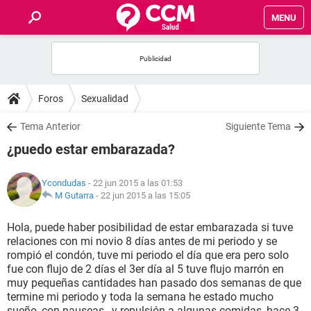
MENU
INICIO
FOROS
Foros
Sexualidad
SALUD
Tema Anterior
Siguiente Tema
¿puedo estar embarazada?
FAMILIA
Ycondudas
- 22 jun 2015 a las 01:53
NUTRICIÓN
M Gutarra
-
22 jun 2015 a las 15:05
Hola, puede haber posibilidad de estar embarazada si tuve
BIENESTAR
relaciones con mi novio 8 días antes de mi periodo y se
rompió el condón, tuve mi periodo el día que era pero solo
SEXUALIDAD
fue con flujo de 2 días el 3er día al 5 tuve flujo marrón en
muy pequeñas cantidades han pasado dos semanas de que
termine mi periodo y toda la semana he estado mucho
GLOSARIO
sueño, con nauseas , y repulsión a algunas comidas, hace 3