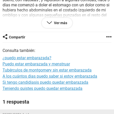
días me comenzó a doler el estomago con un dolor como si
hubiera hecho abdominales en el costado izquierdo de mi
ombligo y con algunas pequeñas punzadas en el resto del
estomago, faltan solo 5 días para que me llegue el periodo
Ver más
nuevamente pero quisiera saber si hay posibilidad para
informarle a mi novio, de antemano muchas gracias
Compartir
Consulta también:
¿puedo estar embarazada?
Puedo estar embarazada y menstruar
Tubérculos de montgomery sin estar embarazada
A los cuántos dias puedo saber si estoy embarazada
Si tengo candidiasis puedo quedar embarazada
Teniendo quistes puedo quedar embarazada
1 respuesta