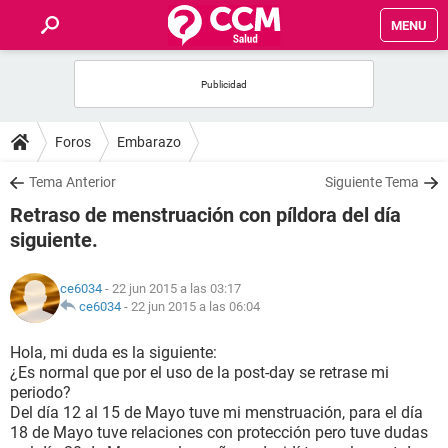
MENU
INICIO
FOROS
Foros
Embarazo
SALUD
Tema Anterior
Siguiente Tema
Retraso de menstruación con píldora del día
FAMILIA
siguiente.
NUTRICIÓN
ce6034
- 22 jun 2015 a las 03:17
ce6034
-
22 jun 2015 a las 06:04
BIENESTAR
Hola, mi duda es la siguiente:
¿Es normal que por el uso de la post-day se retrase mi
SEXUALIDAD
periodo?
Del día 12 al 15 de Mayo tuve mi menstruación, para el día
18 de Mayo tuve relaciones con protección pero tuve dudas
GLOSARIO