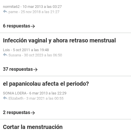
normita62
-
10 mar 2013 a las 03:27
pame
-
25 nov 2018 a las 21:27
6 respuestas
Infección vaginal y ahora retraso menstrual
Lois
-
5 oct 2011 a las 19:48
Susana
-
30 oct 2023 a las 06:50
37 respuestas
el papanicolau afecta el periodo?
SONIA LOERA
-
6 mar 2013 a las 22:29
Elizabeth
-
3 mar 2021 a las 00:55
2 respuestas
Cortar la menstruación