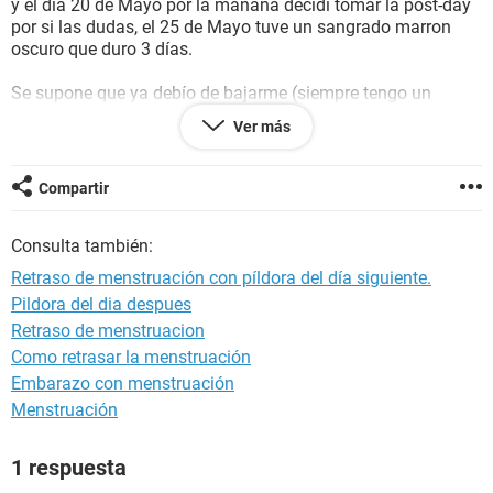
y el día 20 de Mayo por la mañana decidí tomar la post-day
por si las dudas, el 25 de Mayo tuve un sangrado marron
oscuro que duro 3 días.
Se supone que ya debío de bajarme (siempre tengo un
retraso de 3 a 5 días del mes anterior). Me he realizado dos
Ver más
pruebas de embarazo una hace unas 3 semanas y la otra
hace 3 días y ambas dieron negativo.
Compartir
Se que es muy poco posible que este embarazada pero aún
así estoy un poco preocupada.
Consulta también:
Retraso de menstruación con píldora del día siguiente.
Pildora del dia despues
Retraso de menstruacion
Como retrasar la menstruación
Embarazo con menstruación
Menstruación
1 respuesta