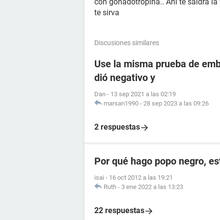
con gonadotropina.. Ahí te saldrá la
te sirva
Discusiones similares
Use la misma prueba de emba
dió negativo y
Dan
-
13 sep 2021 a las 02:19
marsan1990
-
28 sep 2023 a las 09:26
2 respuestas
Por qué hago popo negro, e
isai
-
16 oct 2012 a las 19:21
Ruth
-
3 ene 2022 a las 13:23
22 respuestas