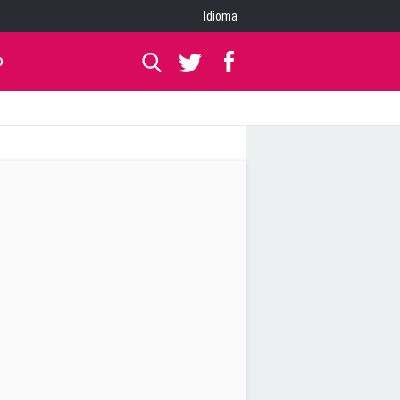
Idioma
O