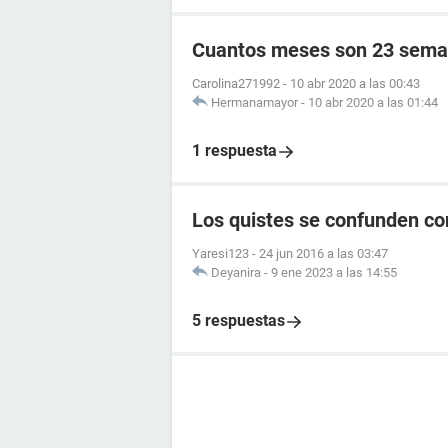
Cuantos meses son 23 sema
Carolina271992
-
10 abr 2020 a las 00:43
Hermanamayor
-
10 abr 2020 a las 01:44
1 respuesta
Los quistes se confunden c
Yaresi123
-
24 jun 2016 a las 03:47
Deyanira
-
9 ene 2023 a las 14:55
5 respuestas