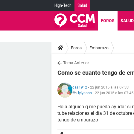
High-Tech
Salud
FOROS
SALUD
Foros
Embarazo
Tema Anterior
Como se cuanto tengo de e
cas1912
- 22 jun 2015 a las 07:33
lylyannn
-
22 jun 2015 a las 07:45
Hola alguien q me pueda ayudar si mi
tube relaciones el dia 31 de octubre
tengo de embarazo