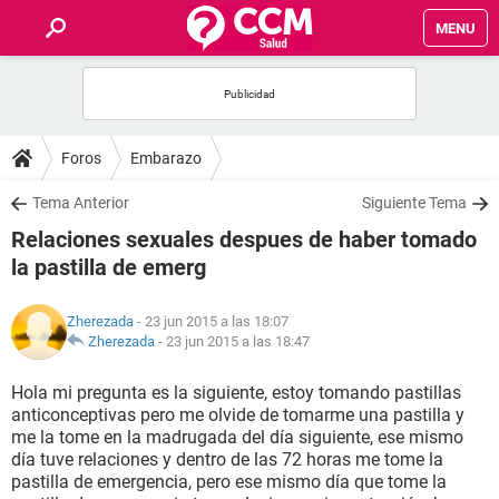
MENU
INICIO
FOROS
Foros
Embarazo
SALUD
Tema Anterior
Siguiente Tema
Relaciones sexuales despues de haber tomado
FAMILIA
la pastilla de emerg
NUTRICIÓN
Zherezada
- 23 jun 2015 a las 18:07
Zherezada
-
23 jun 2015 a las 18:47
BIENESTAR
Hola mi pregunta es la siguiente, estoy tomando pastillas
anticonceptivas pero me olvide de tomarme una pastilla y
SEXUALIDAD
me la tome en la madrugada del día siguiente, ese mismo
día tuve relaciones y dentro de las 72 horas me tome la
pastilla de emergencia, pero ese mismo día que tome la
GLOSARIO