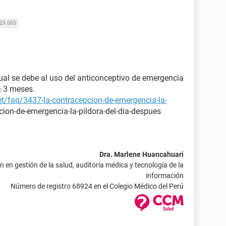
29.005
rual se debe al uso del anticonceptivo de emergencia
a 3 meses.
et/faq/3437-la-contracepcion-de-emergencia-la-
cion-de-emergencia-la-pildora-del-dia-despues
Dra. Marlene Huancahuari
 en gestión de la salud, auditoría médica y tecnología de la
información
Número de registro 68924 en el Colegio Médico del Perú