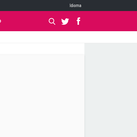
Idioma
O