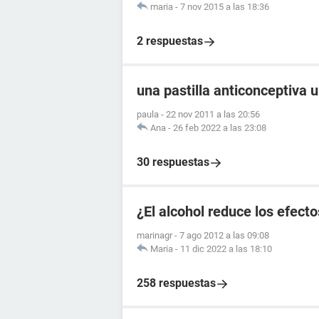
maria
-
7 nov 2015 a las 18:36
2 respuestas
una pastilla anticonceptiva 
paula
-
22 nov 2011 a las 20:56
Ana
-
26 feb 2022 a las 23:08
30 respuestas
¿El alcohol reduce los efecto
marinagr
-
7 ago 2012 a las 09:08
Maria
-
11 dic 2022 a las 18:10
258 respuestas