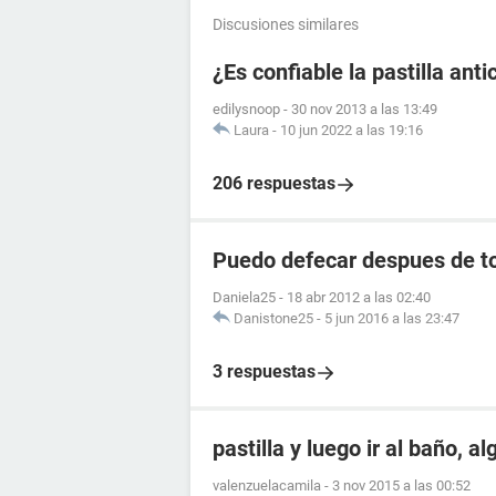
Discusiones similares
¿Es confiable la pastilla an
edilysnoop
-
30 nov 2013 a las 13:49
Laura
-
10 jun 2022 a las 19:16
206 respuestas
Puedo defecar despues de to
Daniela25
-
18 abr 2012 a las 02:40
Danistone25
-
5 jun 2016 a las 23:47
3 respuestas
pastilla y luego ir al baño, a
valenzuelacamila
-
3 nov 2015 a las 00:52