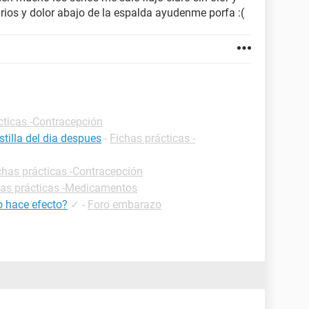
rios y dolor abajo de la espalda ayudenme porfa :(
cticas -Contracepción
tilla del dia despues
-
Fichas prácticas -
chas prácticas -Contracepción
has prácticas -Medicamentos
o hace efecto?
✓
-
Foro embarazo