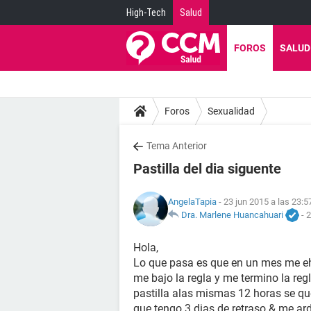
High-Tech
Salud
FOROS
SALUD
Foros
Sexualidad
Tema Anterior
Pastilla del dia siguente
AngelaTapia
- 23 jun 2015 a las 23:5
Dra. Marlene Huancahuari
-
2
Hola,
Lo que pasa es que en un mes me eh
me bajo la regla y me termino la regl
pastilla alas mismas 12 horas se qu
que tengo 3 dias de retraso & me ard