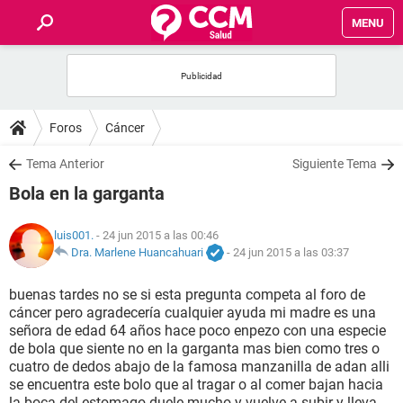
MENU
INICIO
FOROS
Foros
Cáncer
SALUD
Tema Anterior
Siguiente Tema
Bola en la garganta
FAMILIA
luis001.
- 24 jun 2015 a las 00:46
NUTRICIÓN
Dra. Marlene Huancahuari
-
24 jun 2015 a las 03:37
buenas tardes no se si esta pregunta competa al foro de
BIENESTAR
cáncer pero agradecería cualquier ayuda mi madre es una
señora de edad 64 años hace poco enpezo con una especie
SEXUALIDAD
de bola que siente no en la garganta mas bien como tres o
cuatro de dedos abajo de la famosa manzanilla de adan alli
se encuentra este bolo que al tragar o al comer bajan hacia
GLOSARIO
la boca del estomago duele mucho y vuelve a subir y lleva