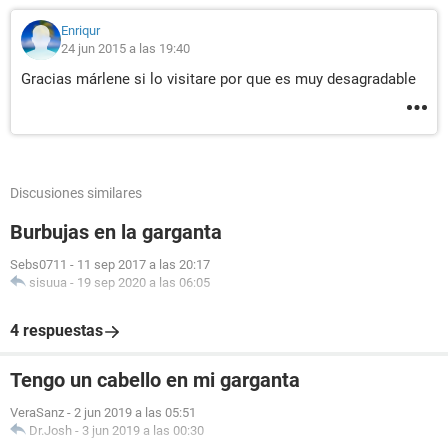
Enriqur
24 jun 2015 a las 19:40
Gracias márlene si lo visitare por que es muy desagradable
Discusiones similares
Burbujas en la garganta
Sebs0711
-
11 sep 2017 a las 20:17
sisuua
-
19 sep 2020 a las 06:05
4 respuestas
Tengo un cabello en mi garganta
VeraSanz
-
2 jun 2019 a las 05:51
Dr.Josh
-
3 jun 2019 a las 00:30