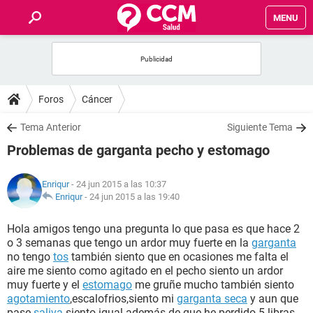
MENU
INICIO
FOROS
Foros
Cáncer
SALUD
Tema Anterior
Siguiente Tema
Problemas de garganta pecho y estomago
FAMILIA
Enriqur
- 24 jun 2015 a las 10:37
NUTRICIÓN
Enriqur
-
24 jun 2015 a las 19:40
Hola amigos tengo una pregunta lo que pasa es que hace 2
BIENESTAR
o 3 semanas que tengo un ardor muy fuerte en la
garganta
no tengo
tos
también siento que en ocasiones me falta el
SEXUALIDAD
aire me siento como agitado en el pecho siento un ardor
muy fuerte y el
estomago
me gruñe mucho también siento
agotamiento
,escalofrios,siento mi
garganta seca
y aun que
GLOSARIO
pase
saliva
siento igual además de que he perdido 5 libras