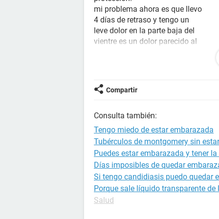
mi problema ahora es que llevo
4 días de retraso y tengo un
leve dolor en la parte baja del
vientre es un dolor parecido al
que me da cuando voy a tener
mi período pero ya llevo
algunos dias así y nada.
Siento palpitaciones en el
Compartir
vientre
no se si sea porque
Consulta también:
acabo de iniciar mi vida.sexual
o porque estoy embarazada :( :(
Tengo miedo de estar embarazada
necesito ayuda
Tubérculos de montgomery sin est
Puedes estar embarazada y tener la 
Días imposibles de quedar embara
Si tengo candidiasis puedo quedar
Porque sale líquido transparente de
Salud