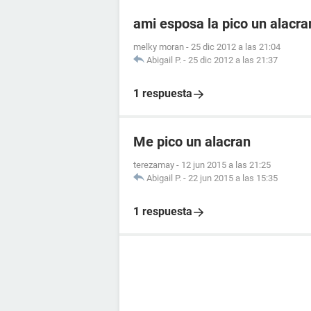
ami esposa la pico un alacr
melky moran
-
25 dic 2012 a las 21:04
Abigail P.
-
25 dic 2012 a las 21:37
1 respuesta
Me pico un alacran
terezamay
-
12 jun 2015 a las 21:25
Abigail P.
-
22 jun 2015 a las 15:35
1 respuesta