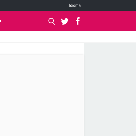
Idioma
O