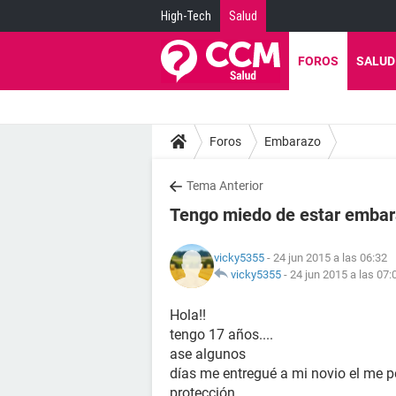
High-Tech
Salud
FOROS
SALUD
Foros
Embarazo
Tema Anterior
Tengo miedo de estar emba
vicky5355
- 24 jun 2015 a las 06:32
vicky5355
-
24 jun 2015 a las 07:
Hola!!
tengo 17 años....
ase algunos
días me entregué a mi novio el me 
protección.