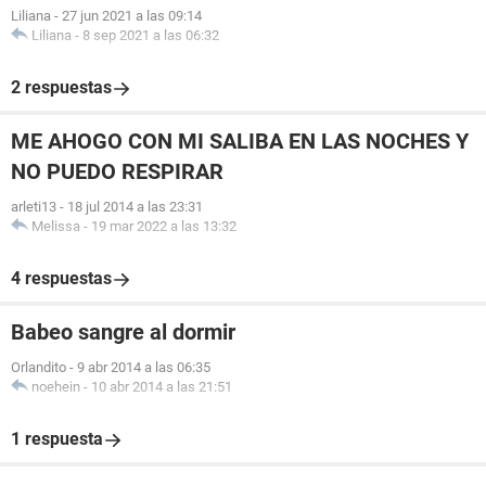
Liliana
-
27 jun 2021 a las 09:14
Liliana
-
8 sep 2021 a las 06:32
2 respuestas
ME AHOGO CON MI SALIBA EN LAS NOCHES Y
NO PUEDO RESPIRAR
arleti13
-
18 jul 2014 a las 23:31
Melissa
-
19 mar 2022 a las 13:32
4 respuestas
Babeo sangre al dormir
Orlandito
-
9 abr 2014 a las 06:35
noehein
-
10 abr 2014 a las 21:51
1 respuesta