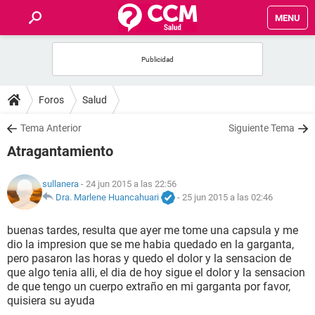
MENU
INICIO
FOROS
Foros
Salud
SALUD
Tema Anterior
Siguiente Tema
Atragantamiento
FAMILIA
sullanera
- 24 jun 2015 a las 22:56
NUTRICIÓN
Dra. Marlene Huancahuari
-
25 jun 2015 a las 02:46
buenas tardes, resulta que ayer me tome una capsula y me
BIENESTAR
dio la impresion que se me habia quedado en la garganta,
pero pasaron las horas y quedo el dolor y la sensacion de
SEXUALIDAD
que algo tenia alli, el dia de hoy sigue el dolor y la sensacion
de que tengo un cuerpo extraño en mi garganta por favor,
quisiera su ayuda
GLOSARIO