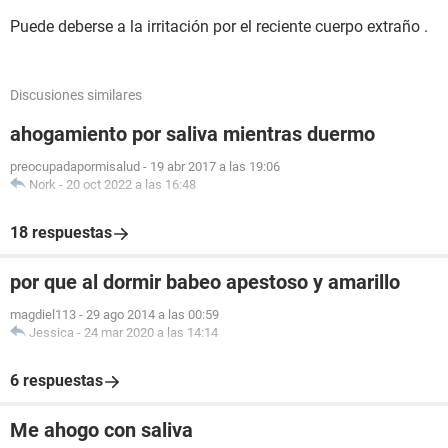
Puede deberse a la irritación por el reciente cuerpo extraño .
Discusiones similares
ahogamiento por saliva mientras duermo
preocupadapormisalud
-
19 abr 2017 a las 19:06
Nork
-
20 oct 2022 a las 16:48
18 respuestas
por que al dormir babeo apestoso y amarillo
magdiel113
-
29 ago 2014 a las 00:59
Jessica
-
24 mar 2020 a las 14:14
6 respuestas
Me ahogo con saliva