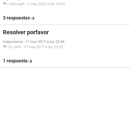
Julissagh
-
1 may 2022 a las 16:54
3 respuestas
Resolver porfavor
Katymorena
-
17 mar 2017 a las 22:46
Dr.Josh
-
17 mar 2017 a las 23:25
1 respuesta