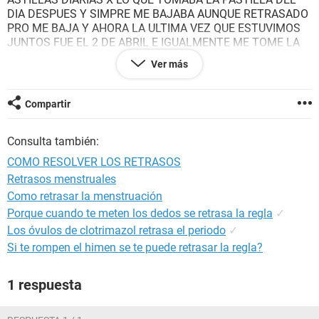
DIA DESPUES Y SIMPRE ME BAJABA AUNQUE RETRASADO
PRO ME BAJA Y AHORA LA ULTIMA VEZ QUE ESTUVIMOS
JUNTOS FUE EL 2 DE ABRIL E IGUALMENTE ME TOME LA
PASTILLA Y ME SEGUIA ENFERMANDO CON RETRASOS
Ver más
PERO LA ULTIMA VEZ QUE ME ENFERME FUE EL 15 DE
MAYO Y HOY ES 24 DE JUNIO Y NO ME LLEGA Y NO SE QUE
PASA Y ME PREOCUPA MAS XQ YA NO ANDO CON MI
Compartir
NOVIO NO SE QUE HACER AYUDENME PORFAVOR
Consulta también:
COMO RESOLVER LOS RETRASOS
Retrasos menstruales
Como retrasar la menstruación
Porque cuando te meten los dedos se retrasa la regla
✓
Los óvulos de clotrimazol retrasa el periodo
✓
Si te rompen el himen se te puede retrasar la regla?
1 respuesta