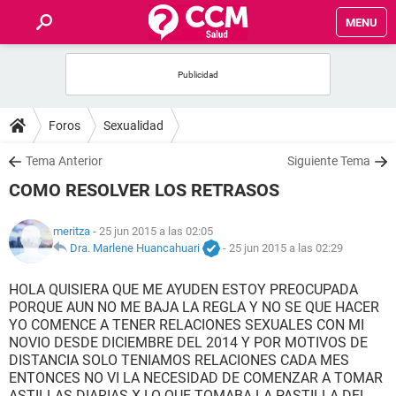
MENU
INICIO
FOROS
Foros
Sexualidad
SALUD
Tema Anterior
Siguiente Tema
COMO RESOLVER LOS RETRASOS
FAMILIA
meritza
- 25 jun 2015 a las 02:05
NUTRICIÓN
Dra. Marlene Huancahuari
-
25 jun 2015 a las 02:29
HOLA QUISIERA QUE ME AYUDEN ESTOY PREOCUPADA
BIENESTAR
PORQUE AUN NO ME BAJA LA REGLA Y NO SE QUE HACER
YO COMENCE A TENER RELACIONES SEXUALES CON MI
SEXUALIDAD
NOVIO DESDE DICIEMBRE DEL 2014 Y POR MOTIVOS DE
DISTANCIA SOLO TENIAMOS RELACIONES CADA MES
ENTONCES NO VI LA NECESIDAD DE COMENZAR A TOMAR
GLOSARIO
ASTILLAS DIARIAS X LO QUE TOMABA LA PASTILLA DEL