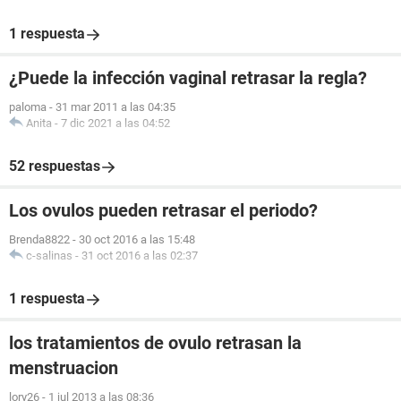
1 respuesta
¿Puede la infección vaginal retrasar la regla?
paloma
-
31 mar 2011 a las 04:35
Anita
-
7 dic 2021 a las 04:52
52 respuestas
Los ovulos pueden retrasar el periodo?
Brenda8822
-
30 oct 2016 a las 15:48
c-salinas
-
31 oct 2016 a las 02:37
1 respuesta
los tratamientos de ovulo retrasan la
menstruacion
lory26
-
1 jul 2013 a las 08:36