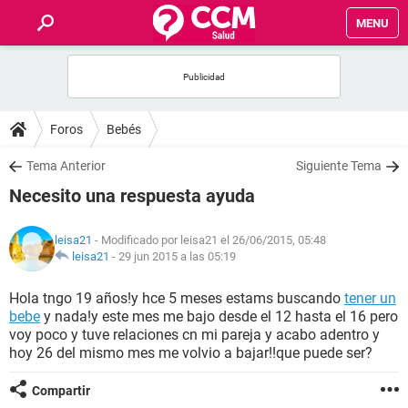
MENU
INICIO
FOROS
Foros
Bebés
SALUD
Tema Anterior
Siguiente Tema
Necesito una respuesta ayuda
FAMILIA
leisa21
- Modificado por leisa21 el 26/06/2015, 05:48
NUTRICIÓN
leisa21
-
29 jun 2015 a las 05:19
Hola tngo 19 años!y hce 5 meses estams buscando
tener un
BIENESTAR
bebe
y nada!y este mes me bajo desde el 12 hasta el 16 pero
voy poco y tuve relaciones cn mi pareja y acabo adentro y
SEXUALIDAD
hoy 26 del mismo mes me volvio a bajar!!que puede ser?
Compartir
GLOSARIO