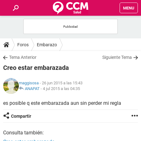
MENU
INICIO
FOROS
Foros
Embarazo
SALUD
Tema Anterior
Siguiente Tema
Creo estar embarazada
FAMILIA
maggisosa
- 26 jun 2015 a las 15:43
NUTRICIÓN
ANAPAT
-
4 jul 2015 a las 04:35
es posible q este embarazada aun sin perder mi regla
BIENESTAR
Compartir
SEXUALIDAD
Consulta también:
GLOSARIO