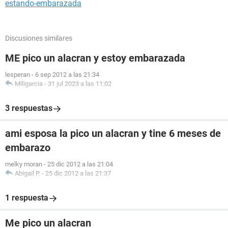
estando-embarazada
Discusiones similares
ME pico un alacran y estoy embarazada
lesperan
-
6 sep 2012 a las 21:34
Miligarcia
-
31 jul 2023 a las 11:02
3 respuestas
ami esposa la pico un alacran y tine 6 meses de
embarazo
melky moran
-
25 dic 2012 a las 21:04
Abigail P.
-
25 dic 2012 a las 21:37
1 respuesta
Me pico un alacran