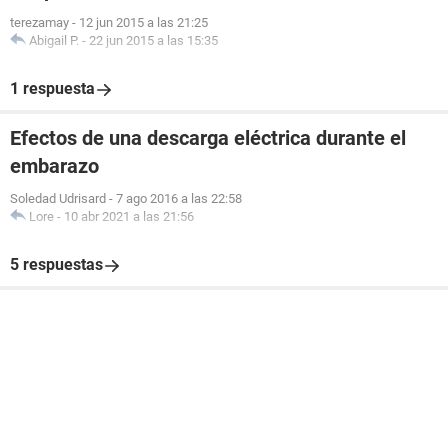
terezamay
-
12 jun 2015 a las 21:25
Abigail P.
-
22 jun 2015 a las 15:35
1 respuesta
Efectos de una descarga eléctrica durante el
embarazo
Soledad Udrisard
-
7 ago 2016 a las 22:58
Lore
-
10 abr 2021 a las 21:56
5 respuestas