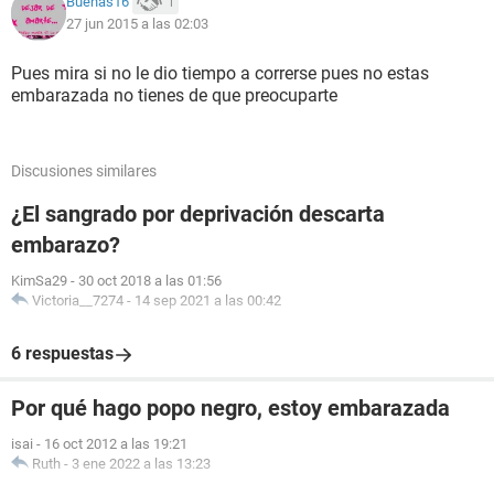
Buenas16
1
27 jun 2015 a las 02:03
Pues mira si no le dio tiempo a correrse pues no estas
embarazada no tienes de que preocuparte
Discusiones similares
¿El sangrado por deprivación descarta
embarazo?
KimSa29
-
30 oct 2018 a las 01:56
Victoria__7274
-
14 sep 2021 a las 00:42
6 respuestas
Por qué hago popo negro, estoy embarazada
isai
-
16 oct 2012 a las 19:21
Ruth
-
3 ene 2022 a las 13:23