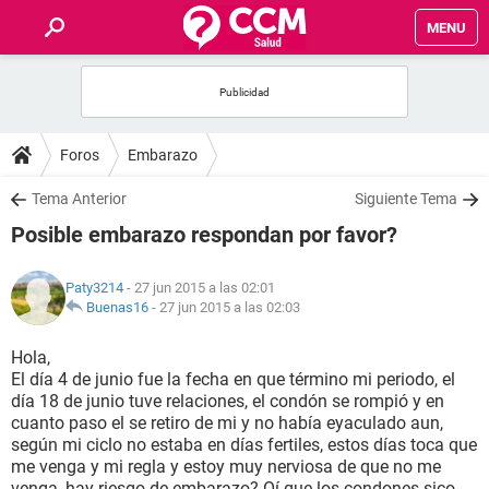
MENU
INICIO
FOROS
Foros
Embarazo
SALUD
Tema Anterior
Siguiente Tema
Posible embarazo respondan por favor?
FAMILIA
Paty3214
- 27 jun 2015 a las 02:01
NUTRICIÓN
Buenas16
-
27 jun 2015 a las 02:03
Hola,
BIENESTAR
El día 4 de junio fue la fecha en que término mi periodo, el
día 18 de junio tuve relaciones, el condón se rompió y en
SEXUALIDAD
cuanto paso el se retiro de mi y no había eyaculado aun,
según mi ciclo no estaba en días fertiles, estos días toca que
me venga y mi regla y estoy muy nerviosa de que no me
GLOSARIO
venga, hay riesgo de embarazo? Oí que los condones sico