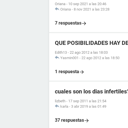
Oriana
-
10 sep 2021 a las 20:46
Oriana
-
8 nov 2021 a las 23:28
7 respuestas
QUE POSIBILIDADES HAY DE
Edith13
-
22 ago 2012 a las 18:03
Yasmin001
-
22 ago 2012 a las 18:50
1 respuesta
cuales son los dias infertiles
lizbeth
-
17 sep 2011 a las 21:54
karla
-
3 abr 2019 a las 01:49
37 respuestas