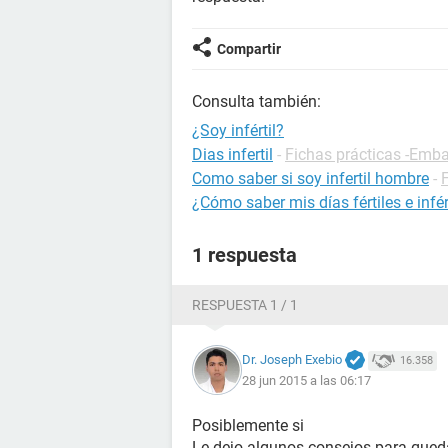
Compartir
Consulta también:
¿Soy infértil?
Dias infertil
-
Fichas prácticas -Emb
Como saber si soy infertil hombre
-
F
¿Cómo saber mis días fértiles e infért
1 respuesta
RESPUESTA 1 / 1
Dr. Joseph Exebio
16.358
28 jun 2015 a las 06:17
Posiblemente si
Le dejo algunos consejos para que