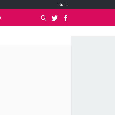
Idioma
O