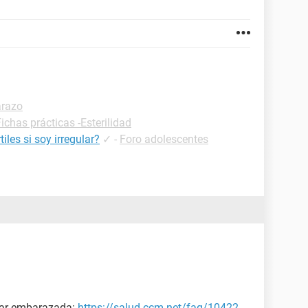
arazo
ichas prácticas -Esterilidad
iles si soy irregular?
✓
-
Foro adolescentes
dar embarazada:
https://salud.ccm.net/faq/10422-