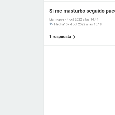
Si me masturbo seguido pued
Liamlopez
-
4 oct 2022 a las 14:44
Flecha10
-
4 oct 2022 a las 15:18
1 respuesta