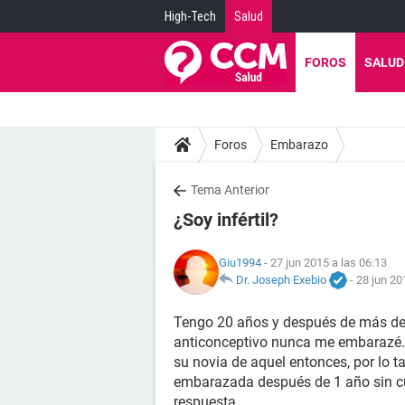
High-Tech
Salud
FOROS
SALUD
Foros
Embarazo
Tema Anterior
¿Soy infértil?
Giu1994
- 27 jun 2015 a las 06:13
Dr. Joseph Exebio
-
28 jun 20
Tengo 20 años y después de más de
anticonceptivo nunca me embarazé.
su novia de aquel entonces, por lo t
embarazada después de 1 año sin cu
respuesta.