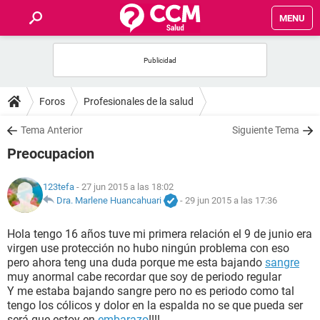
MENU
INICIO
FOROS
Foros
Profesionales de la salud
SALUD
Tema Anterior
Siguiente Tema
Preocupacion
FAMILIA
123tefa
- 27 jun 2015 a las 18:02
NUTRICIÓN
Dra. Marlene Huancahuari
-
29 jun 2015 a las 17:36
Hola tengo 16 años tuve mi primera relación el 9 de junio era
BIENESTAR
virgen use protección no hubo ningún problema con eso
pero ahora teng una duda porque me esta bajando
sangre
SEXUALIDAD
muy anormal cabe recordar que soy de periodo regular
Y me estaba bajando sangre pero no es periodo como tal
tengo los cólicos y dolor en la espalda no se que pueda ser
GLOSARIO
será que estoy en
embarazo
!!!!