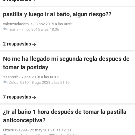
pastilla y luego ir al baño, algun riesgo??
valenzuelacamila
-
3 nov 2015 a las 00:52
maria
-
7 nov 2015 a las 18:36
2 respuestas
No me ha llegado mi segunda regla despues de
tomar la postday
Yeahreth
-
7 ene 2018 a las 08:06
Zelda_0810
-
8 ago 2023 a las 21:19
7 respuestas
¿Ir al baño 1 hora después de tomar la pastilla
anticonceptiva?
Liza28121999
-
22 may 2016 a las 12:33