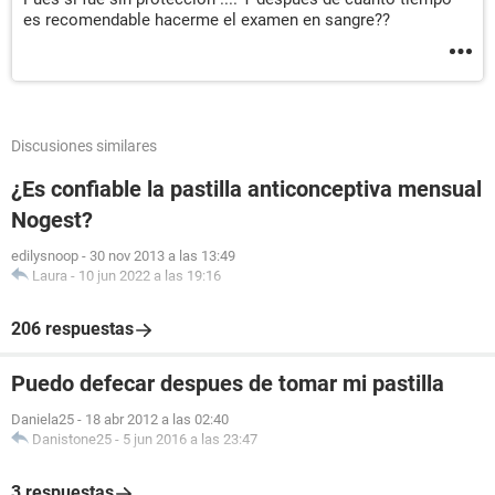
es recomendable hacerme el examen en sangre??
Discusiones similares
¿Es confiable la pastilla anticonceptiva mensual
Nogest?
edilysnoop
-
30 nov 2013 a las 13:49
Laura
-
10 jun 2022 a las 19:16
206 respuestas
Puedo defecar despues de tomar mi pastilla
Daniela25
-
18 abr 2012 a las 02:40
Danistone25
-
5 jun 2016 a las 23:47
3 respuestas