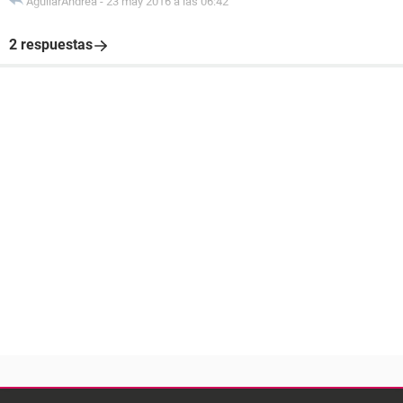
AguilarAndrea
-
23 may 2016 a las 06:42
2 respuestas