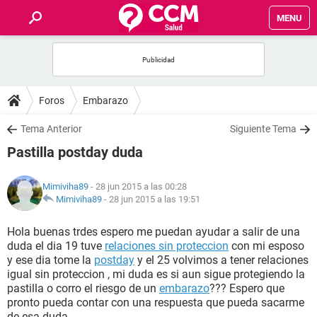
MENU
INICIO
FOROS
Foros
Embarazo
SALUD
Tema Anterior
Siguiente Tema
Pastilla postday duda
FAMILIA
Mimiviha89
- 28 jun 2015 a las 00:28
NUTRICIÓN
Mimiviha89
-
28 jun 2015 a las 19:51
Hola buenas trdes espero me puedan ayudar a salir de una
BIENESTAR
duda el dia 19 tuve
relaciones sin proteccion
con mi esposo
y ese dia tome la
postday
y el 25 volvimos a tener relaciones
SEXUALIDAD
igual sin proteccion , mi duda es si aun sigue protegiendo la
pastilla o corro el riesgo de un
embarazo
??? Espero que
pronto pueda contar con una respuesta que pueda sacarme
GLOSARIO
de esa duda