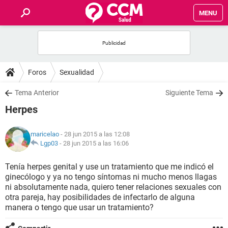
MENU
INICIO
FOROS
Foros
Sexualidad
SALUD
Tema Anterior
Siguiente Tema
Herpes
FAMILIA
maricelao
- 28 jun 2015 a las 12:08
NUTRICIÓN
Lgp03
-
28 jun 2015 a las 16:06
Tenía herpes genital y use un tratamiento que me indicó el
BIENESTAR
ginecólogo y ya no tengo síntomas ni mucho menos llagas
ni absolutamente nada, quiero tener relaciones sexuales con
SEXUALIDAD
otra pareja, hay posibilidades de infectarlo de alguna
manera o tengo que usar un tratamiento?
GLOSARIO