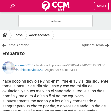
MENU
INICIO
FOROS
Foros
Adolescentes
SALUD
Tema Anterior
Siguiente Tema
Embarazo
FAMILIA
andrea06205
- Modificado por andrea06205 el 28/06/2015, 23:00
NUTRICIÓN
chicanerviosa23
-
28 jun 2015 a las 23:11
hace poco mi novio se vino en mi, fue el 13 y al día siguiente
BIENESTAR
tome la pastilla del día siguiente y ese era mi dia de
ovulacion, ya pues me vino el sangrado al toque a los días
SEXUALIDAD
nomás y me duro 4 días o 5 si no me equivoco
supuestamente me acabo y a los días y comenzado a
sangrar pero un chorro por día, o a veces dejando un día de
GLOSARIO
mancha mi calzón pero no es sangre así que se moja y