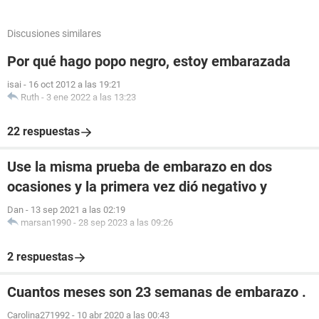
Discusiones similares
Por qué hago popo negro, estoy embarazada
isai
-
16 oct 2012 a las 19:21
Ruth
-
3 ene 2022 a las 13:23
22 respuestas
Use la misma prueba de embarazo en dos
ocasiones y la primera vez dió negativo y
Dan
-
13 sep 2021 a las 02:19
marsan1990
-
28 sep 2023 a las 09:26
2 respuestas
Cuantos meses son 23 semanas de embarazo .
Carolina271992
-
10 abr 2020 a las 00:43