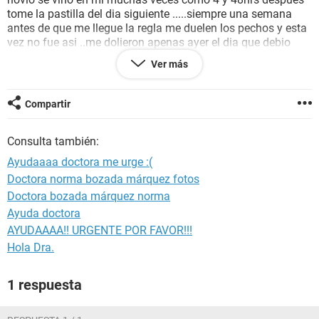
tome la pastilla del dia siguiente .....siempre una semana
antes de que me llegue la regla me duelen los pechos y esta
vez no fue asi ..me dolieron apenas ayer el dia que debio
bajarme ...la pregunta es ...la pastilla no haria efecto? Podria
Ver más
estar embarazada? O son efectos de las pastillas? gracias
de antemano :)
Compartir
Consulta también:
Ayudaaaa doctora me urge :(
Doctora norma bozada márquez fotos
Doctora bozada márquez norma
Ayuda doctora
AYUDAAAA!! URGENTE POR FAVOR!!!
Hola Dra.
1 respuesta