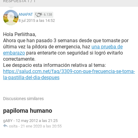
RESPUESTA 1 / 1
ANAPAT
6.138
8 jul 2015 a las 14:52
Hola Perliithaa,
Ahora que han pasado 3 semanas desde que tomaste por
última vez la píldora de emergencia, haz
una prueba de
embarazo
para enterarte con seguridad si logró evitarlo
correctamente.
Lee despacio esta información relativa al tema:
https://salud.ccm.net/faq/3309-con-que-frecuencia-se-toma-
la-pastilla-del-dia-despues
Discusiones similares
papiloma humano
gABY
-
12 may 2012 a las 21:25
osita
-
21 ene 2020 a las 20:55