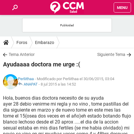
MENU
INICIO
FOROS
Foros
Embarazo
SALUD
Tema Anterior
Siguiente Tema
Ayudaaaa doctora me urge :(
FAMILIA
Perliithaa
- Modificado por Perliithaa el 30/06/2015, 03:04
NUTRICIÓN
ANAPAT
-
8 jul 2015 a las 14:52
Hola, buenos dias doctora necesito de su ayuda
BIENESTAR
ayer 28 debio venirme mi regla y no vino , tome pastillas del
dia siguiente en marzo y de nuevo tome en este mes las
SEXUALIDAD
tome el 15(osea dos veces en el año)eh estado botando flujo
blanco lechoso desde el 20 aprox .....el dia de la accion
sexual estaba en mis dias fertiles (se me habia olvidado) mi
GLOSARIO
novio se vino en mi muchas veces como 4 y 48hrs despues