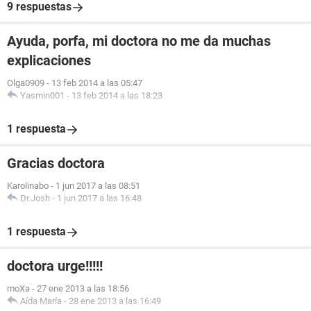
9 respuestas
Ayuda, porfa, mi doctora no me da muchas
explicaciones
Olga0909
-
13 feb 2014 a las 05:47
Yasmin001
-
13 feb 2014 a las 18:23
1 respuesta
Gracias doctora
Karolinabo
-
1 jun 2017 a las 08:51
Dr.Josh
-
1 jun 2017 a las 16:48
1 respuesta
doctora urge!!!!!
moXa
-
27 ene 2013 a las 18:56
Aída María
-
28 ene 2013 a las 16:49