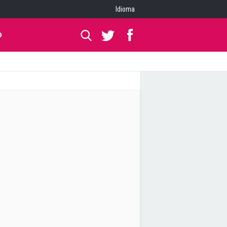
Idioma
O