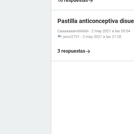
10 respuestas
Pastilla anticonceptiva disue
Caaaaaaamiiiiiiiiiiii
-
2 may 2021 a las 05:54
jessi2731
-
2 may 2021 a las 21:28
3 respuestas