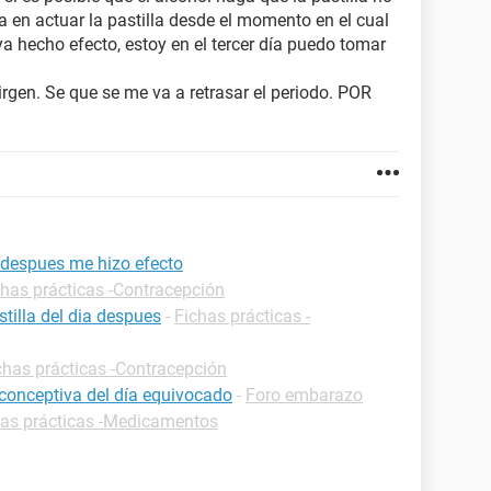
 en actuar la pastilla desde el momento en el cual
a hecho efecto, estoy en el tercer día puedo tomar
rgen. Se que se me va a retrasar el periodo. POR
a despues me hizo efecto
chas prácticas -Contracepción
tilla del dia despues
-
Fichas prácticas -
chas prácticas -Contracepción
iconceptiva del día equivocado
-
Foro embarazo
has prácticas -Medicamentos