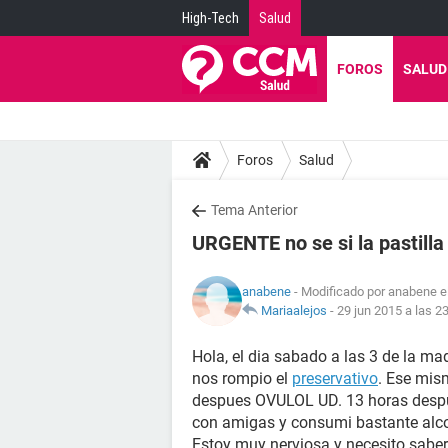
High-Tech
Salud
FOROS
SALUD
Foros
Salud
Tema Anterior
URGENTE no se si la pastilla
anabene
- Modificado por anabene e
Mariaalejos
-
29 jun 2015 a las 2
Hola, el dia sabado a las 3 de la m
nos rompio el
preservativo
. Ese mis
despues OVULOL UD. 13 horas despue
con amigas y consumi bastante alc
Estoy muy nerviosa y necesito saber 