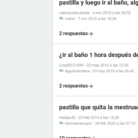
pastilla y luego ir al baño, a
valenzuelacamila
-
3 nov 2015 a las 00:52
maria
-
7 nov 2015 a las 18:36
2 respuestas
¿Ir al baño 1 hora después de
Liza28121999
-
22 may 2016 a las 12:33
AguilarAndrea
-
23 may 2016 a las 06:42
2 respuestas
pastilla que quita la mestrua
Heidys42
-
23 feb 2015 a las 14:28
Hermanamayor
-
28 feb 2020 a las 07:19