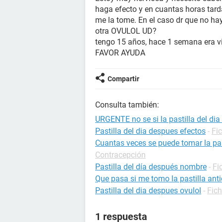
haga efecto y en cuantas horas tarda
me la tome. En el caso dr que no hay
otra OVULOL UD?
tengo 15 años, hace 1 semana era vi
FAVOR AYUDA
Compartir
Consulta también:
URGENTE no se si la pastilla del di
Pastilla del dia despues efectos
-
Fi
Cuantas veces se puede tomar la pas
Contracepción
Pastilla del día después nombre
-
Fi
Que pasa si me tomo la pastilla ant
Pastilla del dia despues ovulol
-
Fic
1 respuesta