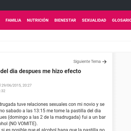
FAMILIA
NUTRICIÓN
BIENESTAR
SEXUALIDAD
GLOSARI
Siguiente Tema
 del dia despues me hizo efecto
l 29/06/2015, 20:27
3:32
adrugada tuve relaciones sexuales con mi novio y se
mo sabado a las 13:15 me tome la pastilla del dia
s (domingo a las 2 de la madrugada) fui a un bar
ohol (NO VOMITE).
si es posible que el alcohol haga que la pastilla no