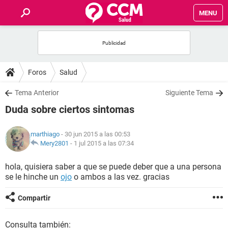
MENU
INICIO
FOROS
Foros
Salud
SALUD
Tema Anterior
Siguiente Tema
Duda sobre ciertos sintomas
FAMILIA
marthiago
- 30 jun 2015 a las 00:53
NUTRICIÓN
Mery2801
-
1 jul 2015 a las 07:34
hola, quisiera saber a que se puede deber que a una persona
BIENESTAR
se le hinche un
ojo
o ambos a las vez. gracias
SEXUALIDAD
Compartir
GLOSARIO
Consulta también: