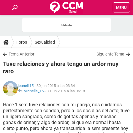
MENU
INICIO
FOROS
Foros
Sexualidad
SALUD
Tema Anterior
Siguiente Tema
Tuve relaciones y ahora tengo un ardor muy
FAMILIA
raro
NUTRICIÓN
jeanett15
- 30 jun 2015 a las 03:34
Michelle_15
-
30 jun 2015 a las 06:18
BIENESTAR
Hace 1 sem tuve relaciones con mi pareja, nos cuidamos
perfectamente con condon, pero a los dos dias del acto, tuve
SEXUALIDAD
un ligero sangrado, como de gotitas apenas y muchas
ganas de orinar, y algo de ardor, lei que era normal hasta
cierto punto, pero ahora ya transcurrida la sem presente hoy
GLOSARIO