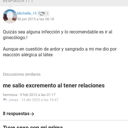
RESPUESTA 1 / 1
Michelle_15
1
30 jun 2015 a las 06:18
Quizás sea alguna infección y lo recomendable es ir al
ginecólogo.!
Aunque en cuestión de ardor y sangrado a mi me dio por
reacción alérgica al látex
Discusiones similares
me salio excremento al tener relaciones
hermosa
-
9 feb 2012 a las 01:17
Jonas
-
13 abr 2022 a las 19:47
8 respuestas
Tuve sexo con mi prima