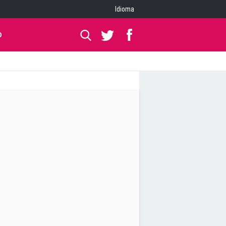
Idioma
O