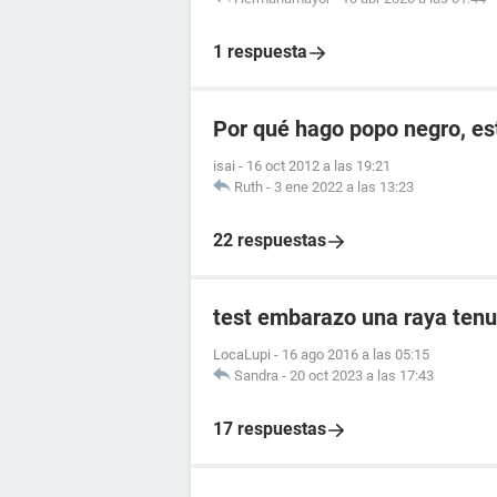
1 respuesta
Por qué hago popo negro, e
isai
-
16 oct 2012 a las 19:21
Ruth
-
3 ene 2022 a las 13:23
22 respuestas
test embarazo una raya tenu
LocaLupi
-
16 ago 2016 a las 05:15
Sandra
-
20 oct 2023 a las 17:43
17 respuestas