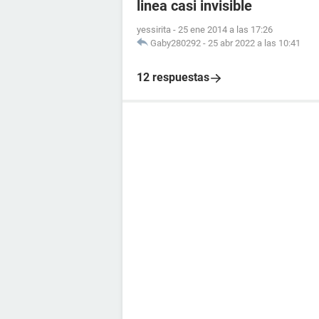
linea casi invisible
yessirita
-
25 ene 2014 a las 17:26
Gaby280292
-
25 abr 2022 a las 10:41
12 respuestas