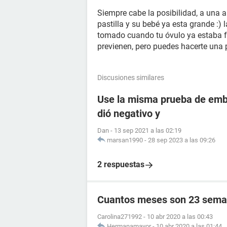
Siempre cabe la posibilidad, a una 
pastilla y su bebé ya esta grande :) 
tomado cuando tu óvulo ya estaba fe
previenen, pero puedes hacerte una p
Discusiones similares
Use la misma prueba de emba
dió negativo y
Dan
-
13 sep 2021 a las 02:19
marsan1990
-
28 sep 2023 a las 09:26
2 respuestas
Cuantos meses son 23 sema
Carolina271992
-
10 abr 2020 a las 00:43
Hermanamayor
-
10 abr 2020 a las 01:44