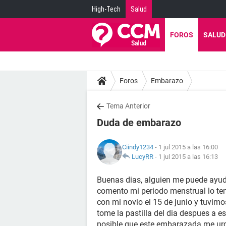
High-Tech
Salud
FOROS
SALUD
Foros
Embarazo
Tema Anterior
Duda de embarazo
Ciindy1234
- 1 jul 2015 a las 16:00
LucyRR
-
1 jul 2015 a las 16:13
Buenas dias, alguien me puede ayu
comento mi periodo menstrual lo ten
con mi novio el 15 de junio y tuvim
tome la pastilla del dia despues a e
posible que este embarazada me urg