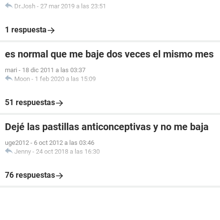
Dr.Josh
-
27 mar 2019 a las 23:51
1 respuesta
es normal que me baje dos veces el mismo mes
mari
-
18 dic 2011 a las 03:37
Moon
-
1 feb 2020 a las 15:09
51 respuestas
Dejé las pastillas anticonceptivas y no me baja
uge2012
-
6 oct 2012 a las 03:46
Jenny
-
24 oct 2018 a las 16:30
76 respuestas