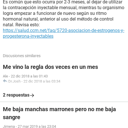
Es común que esto ocurra por 2-3 meses, al dejar de utilizar
la contracepción inyectable mensual, mientras tu organismo
logra empezar a funcionar de nuevo según su ritmo
hormonal natural, anterior al uso del método de control
natal. Revisa esto:
https://salud.ccm.net/faq/5720-asociacion-de-estrogenos-y-
progesterona-inyectables
Discusiones similares
Me vino la regla dos veces en un mes
Ale
-
22 dic 2018 a las 01:43
Dr.Josh
-
22 dic 2018 a las 03:34
2 respuestas
Me baja manchas marrones pero no me baja
sangre
Jimena
-
27 mar 2019 a las 23:04