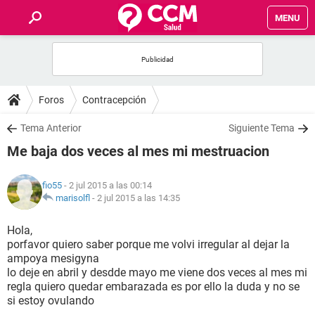
MENU
INICIO
FOROS
Foros
Contracepción
SALUD
Tema Anterior
Siguiente Tema
Me baja dos veces al mes mi mestruacion
FAMILIA
fio55
- 2 jul 2015 a las 00:14
NUTRICIÓN
marisolfl
-
2 jul 2015 a las 14:35
Hola,
BIENESTAR
porfavor quiero saber porque me volvi irregular al dejar la
ampoya mesigyna
SEXUALIDAD
lo deje en abril y desdde mayo me viene dos veces al mes mi
regla quiero quedar embarazada es por ello la duda y no se
si estoy ovulando
GLOSARIO