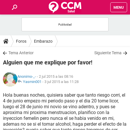
MENU
INICIO
FOROS
Foros
Embarazo
SALUD
Tema Anterior
Siguiente Tema
Alguien que me explique por favor!
FAMILIA
Anonimo-_-
- 2 jul 2015 a las 08:16
NUTRICIÓN
Yasmin001
-
3 jul 2015 a las 11:28
Hola buenas noches, quisiera saber que tanto riesgo corri, el
BIENESTAR
4 de junio empezo mi periodo paso y el dia 20 tome licor,
luego el 28 de junio mi novio se vino adentro, y pues se
SEXUALIDAD
aproxima mi proxima menstruacion, planifico con la
inyeccion femelin pero nunca el se habia venido en mi,
ademas no se si el tomar alcohol, haga perder el efecto de la
GLOSARIO
inyección? queria saber que tanto riesgo tenemos de ser