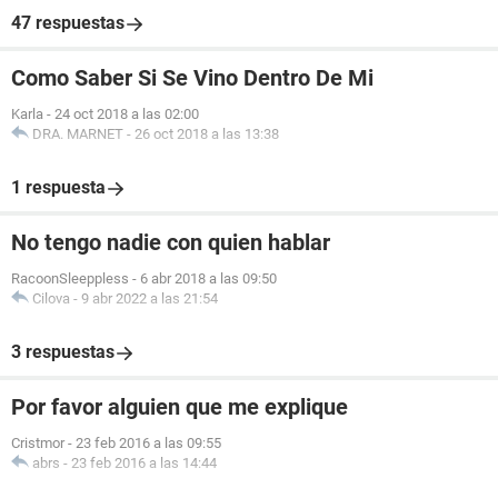
47 respuestas
Como Saber Si Se Vino Dentro De Mi
Karla
-
24 oct 2018 a las 02:00
DRA. MARNET
-
26 oct 2018 a las 13:38
1 respuesta
No tengo nadie con quien hablar
RacoonSleeppless
-
6 abr 2018 a las 09:50
Cilova
-
9 abr 2022 a las 21:54
3 respuestas
Por favor alguien que me explique
Cristmor
-
23 feb 2016 a las 09:55
abrs
-
23 feb 2016 a las 14:44