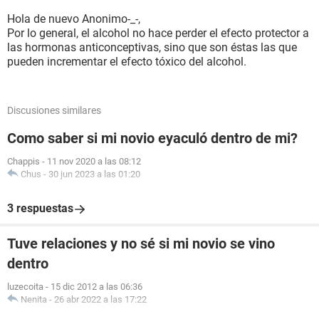
Hola de nuevo Anonimo-_-,
Por lo general, el alcohol no hace perder el efecto protector a
las hormonas anticonceptivas, sino que son éstas las que
pueden incrementar el efecto tóxico del alcohol.
Discusiones similares
Como saber si mi novio eyaculó dentro de mi?
Chappis
-
11 nov 2020 a las 08:12
Chus
-
30 jun 2023 a las 01:20
3 respuestas
Tuve relaciones y no sé si mi novio se vino
dentro
luzecoita
-
15 dic 2012 a las 06:36
Nenita
-
26 abr 2022 a las 17:22