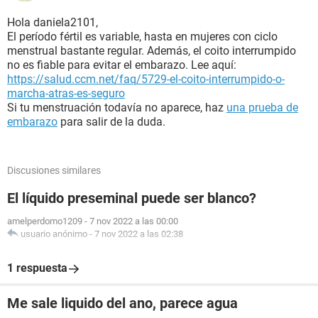
Hola daniela2101,
El período fértil es variable, hasta en mujeres con ciclo
menstrual bastante regular. Además, el coito interrumpido
no es fiable para evitar el embarazo. Lee aquí:
https://salud.ccm.net/faq/5729-el-coito-interrumpido-o-
marcha-atras-es-seguro
Si tu menstruación todavía no aparece, haz
una prueba de
embarazo
para salir de la duda.
Discusiones similares
El líquido preseminal puede ser blanco?
amelperdomo1209
-
7 nov 2022 a las 00:00
usuario anónimo
-
7 nov 2022 a las 02:38
1 respuesta
Me sale liquido del ano, parece agua