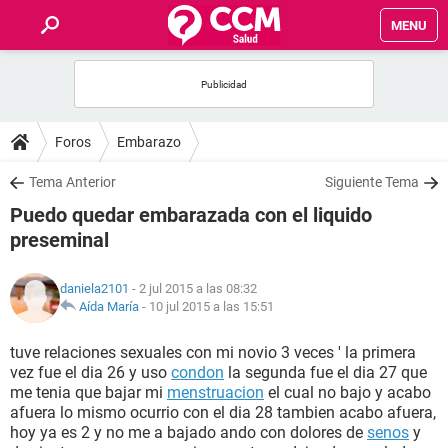
MENU
INICIO
FOROS
Foros
Embarazo
SALUD
Tema Anterior
Siguiente Tema
Puedo quedar embarazada con el liquido
FAMILIA
preseminal
NUTRICIÓN
daniela2101
- 2 jul 2015 a las 08:32
Aída María
-
10 jul 2015 a las 15:51
BIENESTAR
tuve relaciones sexuales con mi novio 3 veces ' la primera
vez fue el dia 26 y uso
condon
la segunda fue el dia 27 que
SEXUALIDAD
me tenia que bajar mi
menstruacion
el cual no bajo y acabo
afuera lo mismo ocurrio con el dia 28 tambien acabo afuera,
hoy ya es 2 y no me a bajado ando con dolores de
senos
y
GLOSARIO