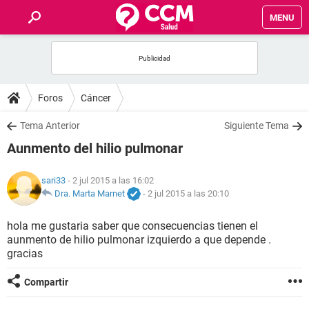
MENU
INICIO
FOROS
Foros
Cáncer
SALUD
Tema Anterior
Siguiente Tema
Aunmento del hilio pulmonar
FAMILIA
sari33
- 2 jul 2015 a las 16:02
NUTRICIÓN
Dra. Marta Marnet
-
2 jul 2015 a las 20:10
hola me gustaria saber que consecuencias tienen el
BIENESTAR
aunmento de hilio pulmonar izquierdo a que depende .
gracias
SEXUALIDAD
Compartir
GLOSARIO