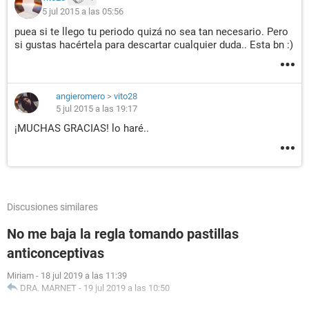
5 jul 2015 a las 05:56
puea si te llego tu periodo quizá no sea tan necesario. Pero
si gustas hacértela para descartar cualquier duda.. Esta bn :)
angieromero
>
vito28
5 jul 2015 a las 19:17
¡MUCHAS GRACIAS! lo haré..
Discusiones similares
No me baja la regla tomando pastillas
anticonceptivas
Miriam
-
18 jul 2019 a las 11:39
DRA. MARNET
-
19 jul 2019 a las 10:50