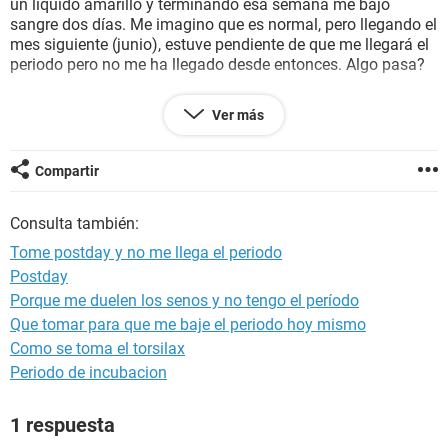
un liquido amarillo y terminando esa semana me bajo
sangre dos días. Me imagino que es normal, pero llegando el
mes siguiente (junio), estuve pendiente de que me llegará el
periodo pero no me ha llegado desde entonces. Algo pasa?
y de paso este viernes pasado (26-junio) volví a tener
Ver más
relaciones :s
-Por favor alguien que me de respuestas. Me pone nerviosa
Compartir
en que si pueda estar embarazada. (aunque no tengo
ninguna síntomas)
Consulta también:
Tome postday y no me llega el periodo
Postday
Porque me duelen los senos y no tengo el período
Que tomar para que me baje el periodo hoy mismo
Como se toma el torsilax
Periodo de incubacion
1 respuesta