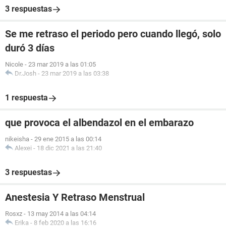
3 respuestas
Se me retraso el periodo pero cuando llegó, solo
duró 3 días
Nicole
-
23 mar 2019 a las 01:05
Dr.Josh
-
23 mar 2019 a las 03:38
1 respuesta
que provoca el albendazol en el embarazo
nikeisha
-
29 ene 2015 a las 00:14
Alexei
-
18 dic 2021 a las 21:40
3 respuestas
Anestesia Y Retraso Menstrual
Rosxz
-
13 may 2014 a las 04:14
Erika
-
8 feb 2020 a las 16:16