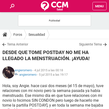
MENU
INICIO
FOROS
Foros
Sexualidad
SALUD
Tema Anterior
Siguiente Tema
DESDE QUE TOME POSTDAY NO ME HA
FAMILIA
LLEGADO LA MENSTRUACIÓN. ¡AYUDA!
NUTRICIÓN
angieromero
- 4 jul 2015 a las 00:18
angieromero
-
5 jul 2015 a las 19:17
BIENESTAR
Hola, soy Angie. hace casi dos meses (el 15 de mayo), tuve
relaciones con mi novio pero la semana pasada ya había
SEXUALIDAD
menstruado. Ese mismo día en que tuve relaciones con mi
novio lo hicimos SIN CONDON pero luego de hacerlo me
tome la partilla POSTDAY], y en toda la semana me bajaba
GLOSARIO