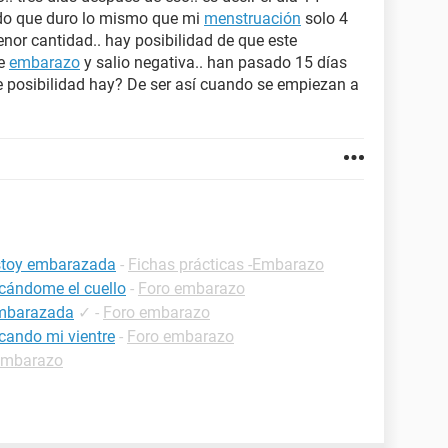
ado que duro lo mismo que mi
menstruación
solo 4
enor cantidad.. hay posibilidad de que este
de
embarazo
y salio negativa.. han pasado 15 días
ue posibilidad hay? De ser así cuando se empiezan a
estoy embarazada
-
Fichas prácticas -Embarazo
cándome el cuello
-
Foro embarazo
embarazada
✓
-
Foro embarazo
cando mi vientre
-
Foro embarazo
embarazo