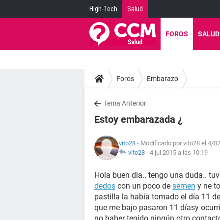
High-Tech
Salud
FOROS
SALUD
Foros
Embarazo
Tema Anterior
Estoy embarazada ¿
vito28
- Modificado por vito28 el 4/0
vito28
-
4 jul 2015 a las 10:19
Hola buen dia.. tengo una duda.. tuv
dedos
con un poco de
semen
y ne to
pastilla la había tomado el día 11 d
que me bajo pasaron 11 díasy ocurr
no haber tenido ningún otro contacto.