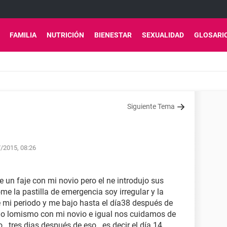
FAMILIA
NUTRICIÓN
BIENESTAR
SEXUALIDAD
GLOSARI
Siguiente Tema
7/2015, 08:26
e un faje con mi novio pero el ne introdujo sus
me la pastilla de emergencia soy irregular y la
e mi periodo y me bajo hasta el día38 después de
io lomismo con mi novio e igual nos cuidamos de
. tres dias después de eso.. es decir el día 14