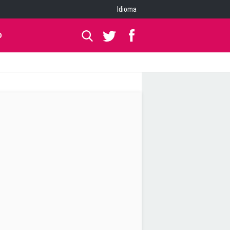
Idioma
O