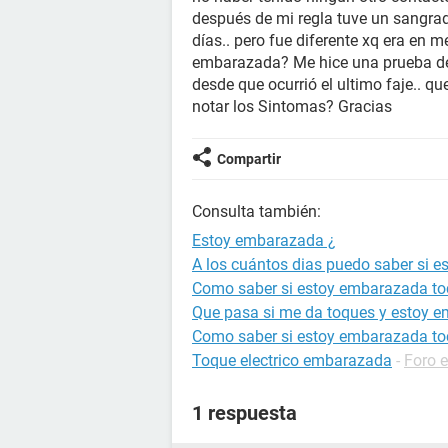
después de mi regla tuve un sangr
días.. pero fue diferente xq era en m
embarazada? Me hice una prueba 
desde que ocurrió el ultimo faje.. q
notar los Sintomas? Gracias
Compartir
Consulta también:
Estoy embarazada ¿
A los cuántos dias puedo saber si 
Como saber si estoy embarazada to
Que pasa si me da toques y estoy 
Como saber si estoy embarazada to
Toque electrico embarazada
-
Foro 
1 respuesta