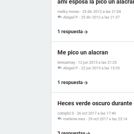
ami esposa la pico un alacr
melky moran
-
25 dic 2012 a las 21:04
Abigail P.
-
25 dic 2012 a las 21:37
1 respuesta
Me pico un alacran
terezamay
-
12 jun 2015 a las 21:25
Abigail P.
-
22 jun 2015 a las 15:35
1 respuesta
Heces verde oscuro durante
cotopli2.0
-
26 oct 2017 a las 17:40
marlene-ines
-
29 oct 2017 a las 23:14
3 respuestas