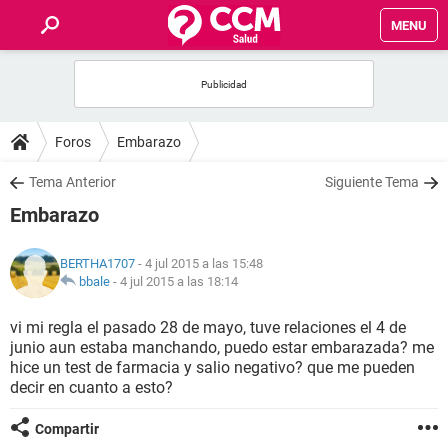
MENU
INICIO
FOROS
Foros
Embarazo
SALUD
Tema Anterior
Siguiente Tema
Embarazo
FAMILIA
BERTHA1707
- 4 jul 2015 a las 15:48
NUTRICIÓN
bbale
-
4 jul 2015 a las 18:14
vi mi regla el pasado 28 de mayo, tuve relaciones el 4 de
BIENESTAR
junio aun estaba manchando, puedo estar embarazada? me
hice un test de farmacia y salio negativo? que me pueden
SEXUALIDAD
decir en cuanto a esto?
Compartir
GLOSARIO