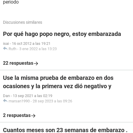
periodo
Discusiones similares
Por qué hago popo negro, estoy embarazada
isai
-
16 oct 2012 a las 19:21
Ruth
-
3 ene 2022 a las 13:23
22 respuestas
Use la misma prueba de embarazo en dos
ocasiones y la primera vez dió negativo y
Dan
-
13 sep 2021 a las 02:19
marsan1990
-
28 sep 2023 a las 09:26
2 respuestas
Cuantos meses son 23 semanas de embarazo .