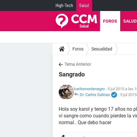
High-Tech
Salud
FOROS
SALUD
Foros
Sexualidad
Tema Anterior
Sangrado
karitomontenegro
- 5 jul 2015 a las 
Dr. Carlos Salinas
-
5 jul 2015
Hola soy karol y tengo 17 años no pl
vi sangre como cuando pierdes la vir
normal.. Que debo hacer