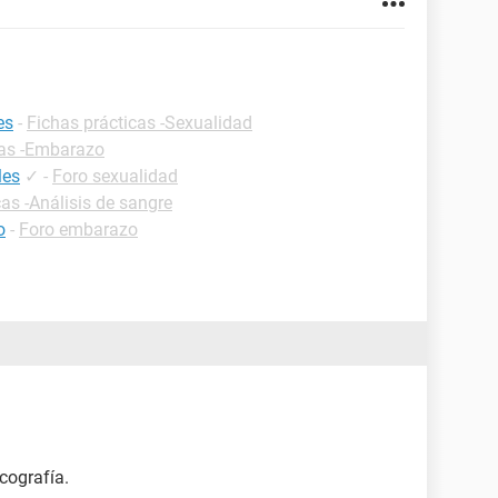
es
-
Fichas prácticas -Sexualidad
cas -Embarazo
les
✓
-
Foro sexualidad
cas -Análisis de sangre
o
-
Foro embarazo
cografía.