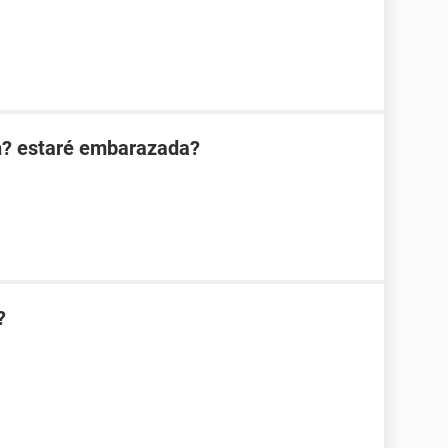
n? estaré embarazada?
?