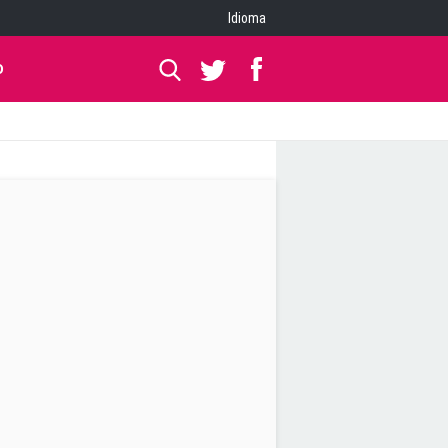
Idioma
O