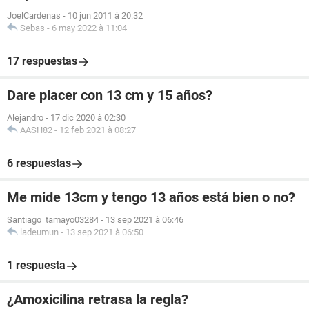
JoelCardenas
-
10 jun 2011 à 20:32
Sebas
-
6 may 2022 à 11:04
17 respuestas
Dare placer con 13 cm y 15 años?
Alejandro
-
17 dic 2020 à 02:30
AASH82
-
12 feb 2021 à 08:27
6 respuestas
Me mide 13cm y tengo 13 años está bien o no?
Santiago_tamayo03284
-
13 sep 2021 à 06:46
ladeumun
-
13 sep 2021 à 06:50
1 respuesta
¿Amoxicilina retrasa la regla?