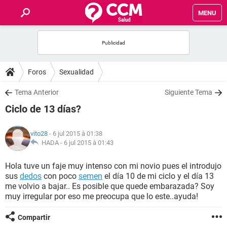
MENU
INICIO
FORUMS
Foros
Sexualidad
SALUD
Tema Anterior
Siguiente Tema
Ciclo de 13 días?
FAMILIA
vito28
- 6 jul 2015 à 01:38
NUTRICIÓN
HADA -
6 jul 2015 à 01:43
Hola tuve un faje muy intenso con mi novio pues el introdujo
BIENESTAR
sus
dedos
con poco
semen
el día 10 de mi ciclo y el día 13
me volvio a bajar.. Es posible que quede embarazada? Soy
SEXUALIDAD
muy irregular por eso me preocupa que lo este..ayuda!
Compartir
GLOSARIO