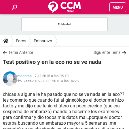
MENU
INICIO
FOROS
Foros
Embarazo
SALUD
Tema Anterior
Siguiente Tema
Test positivo y en la eco no se ve nada
FAMILIA
maaritaa
- 7 jul 2015 a las 05:10
NUTRICIÓN
katia2016 -
13 jul 2015 a las 04:26
chicas a alguna le ha pasado que no se ve nada en la eco??
BIENESTAR
les comento que cuando fui al ginecólogo el doctor me hizo
tacto y me dijo que tenia el útero un poco crecido (que era
SEXUALIDAD
sospecha de embarazo) mando a hacerme los exámenes
para confirmar y dio todos mis datos mal..porque el doctor
estaba buscando un embarazo mayor a 5 semanas..me
GLOSARIO
encontró un quiste simple en el ovario derecho y dijo que no