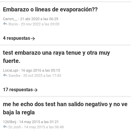
Embarazo o lineas de evaporación??
Camm__
-
21 abr 2020 a las 06:29
Rocio
-
23 nov 2022 a las 03:00
4 respuestas
test embarazo una raya tenue y otra muy
fuerte.
LocaLupi
-
16 ago 2016 a las 05:15
Sandra
-
20 oct 2023 a las 17:43
17 respuestas
me he echo dos test han salido negativo y no ve
baja la regla
1265bnj
-
14 may 2015 a las 01:21
Dr.Josh
-
14 may 2015 a las 06:48