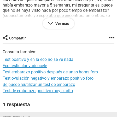
había embarazo mayor a 5 semanas, mi pregunta es, puede
que no se haya visto nada por poco tiempo de embarazo?
(supuestamente yo esperaba que encontrara un embarazo
de 4 semanas..y busco uno mayor a 5, me di cuenta al llegar
Ver más
a casa) me tengo que volver a repetir todo..pero es
probable?? me he sentido muy mal.
Compartir
Consulta también:
Test positivo y en la eco no se ve nada
Eco testicular varicocele
Test embarazo positivo después de unas horas foro
Test ovulación negativo y embarazo positivo foro
Se puede reutilizar un test de embarazo
Test de embarazo positivo muy clarito
1 respuesta