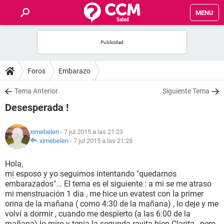
MENU
INICIO
FOROS
Foros
Embarazo
SALUD
Tema Anterior
Siguiente Tema
Desesperada !
FAMILIA
ximebelen
- 7 jul 2015 a las 21:23
NUTRICIÓN
ximebelen
-
7 jul 2015 a las 21:28
Hola,
BIENESTAR
mi esposo y yo seguimos intentando "quedarnos
embarazados"... El tema es el siguiente : a mi se me atraso
SEXUALIDAD
mi menstruación 1 dia , me hice un evatest con la primer
orina de la mañana ( como 4:30 de la mañana) , lo deje y me
volví a dormir , cuando me despierto (a las 6:00 de la
GLOSARIO
mañana) lo miro y tenia la segunda rayita bien Clarita , pero