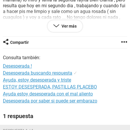
resulta que hoy en mi segundo dia , trabajando y cuando fui
a hacer pis me limpio y sale como un agua rosada ( sin
cuagulos ) y voy a cada rato ... No tengo dolores ni nada ,
sin embargo desde como 10 dias antes de la fecha de mi
Ver más
periodo ando con nauseas , dolor de cabeza , muchísimo
cansancio y sueño ... Tengo los pezones re sencibles , siento
que me crecieron un poco y me duelen los huesos de la
Compartir
cadera ...yo ya perdí dos embarazos y nuestro mayor deseo
es tener un bebe ... Por favor quiero saber si puedo estar
Consulta también:
embarazada !!!
mil gracias ! ?
Desesperada !
Desesperada buscando respuesta
✓
Ayuda, estoy desesperada y triste
ESTOY DESESPERADA, PASTILLAS PLACEBO
Ayuda estoy desesperada con el mal aliento
Desesperada por saber si puede ser embarazo
1 respuesta