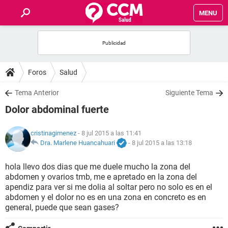
MENU
INICIO
FOROS
Foros
Salud
SALUD
Tema Anterior
Siguiente Tema
Dolor abdominal fuerte
FAMILIA
cristinagimenez
- 8 jul 2015 a las 11:41
NUTRICIÓN
Dra. Marlene Huancahuari
-
8 jul 2015 a las 13:18
hola llevo dos dias que me duele mucho la zona del
BIENESTAR
abdomen y ovarios tmb, me e apretado en la zona del
apendiz para ver si me dolia al soltar pero no solo es en el
SEXUALIDAD
abdomen y el dolor no es en una zona en concreto es en
general, puede que sean gases?
GLOSARIO