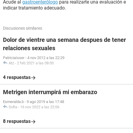
Acude al
gastroenterólogo
para realizarte una evaluación e
indicar tratamiento adecuado.
Discusiones similares
Dolor de vientre una semana despues de tener
relaciones sexuales
PatriciaIsser
-
4 nov 2012 a las 22:29
Atz
-
2 feb 2021 a las 08:00
4 respuestas
Metrigen interrumpirá mi embarazo
Esmeralda.b
-
9 ago 2019 a las 17:48
Sofia
-
16 nov 2022 a las 22:06
8 respuestas