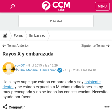
MENU
INICIO
FOROS
Foros
Embarazo
SALUD
Tema Anterior
Siguiente Tema
Rayos X y embarazada
FAMILIA
yoyi001
- 8 jul 2015 a las 12:29
NUTRICIÓN
Dra. Marlene Huancahuari
-
16 jul 2015 a las 04:10
Hola, ayer supe que estaba embarazada y soy
asistente
BIENESTAR
dental
y he estado expuesta a Muchas radiaciones, estoy
muy preocupada y no se todas las concecuencias. Necesito
SEXUALIDAD
ayuda por favor
Compartir
GLOSARIO