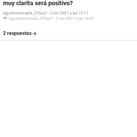
muy clarita será positivo?
Agustinamicaela_275oo7
-
2 nov 2021 a las 15:17
Agustinamicaela_275oo7
-
2 nov 2021 a las 18:47
2 respuestas