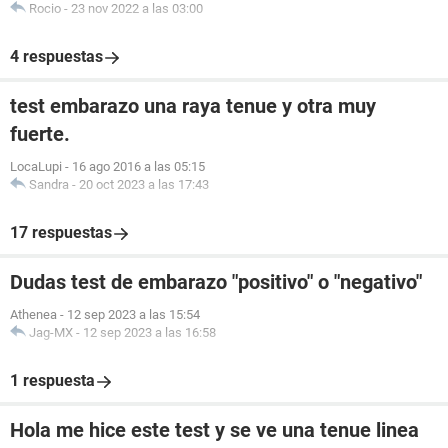
Rocio
-
23 nov 2022 a las 03:00
4 respuestas
test embarazo una raya tenue y otra muy
fuerte.
LocaLupi
-
16 ago 2016 a las 05:15
Sandra
-
20 oct 2023 a las 17:43
17 respuestas
Dudas test de embarazo "positivo" o "negativo"
Athenea
-
12 sep 2023 a las 15:54
Jag-MX
-
12 sep 2023 a las 16:58
1 respuesta
Hola me hice este test y se ve una tenue linea