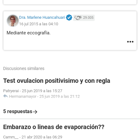
Dra. Marlene Huancahuari
29.005
16 jul 2015 a las 04:10
Mediante eccografía.
Discusiones similares
Test ovulacion positivisimo y con regla
Patryerai
-
25 jun 2019 a las 15:27
Hermanamayor
-
25 jun 2019 a las 21:12
5 respuestas
Embarazo o lineas de evaporación??
Camm__
-
21 abr 2020 a las 06:29