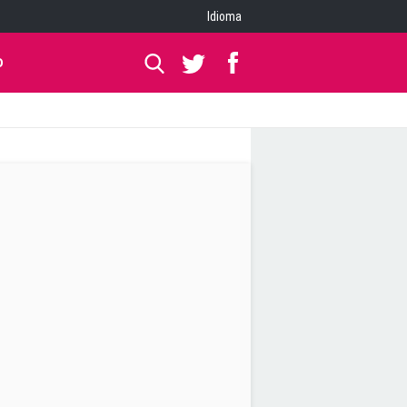
Idioma
O