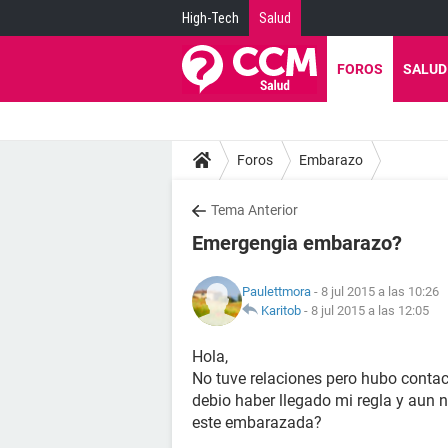
High-Tech
Salud
FOROS
SALUD
Foros
Embarazo
Tema Anterior
Emergengia embarazo?
Paulettmora
- 8 jul 2015 a las 10:26
Karitob
-
8 jul 2015 a las 12:05
Hola,
No tuve relaciones pero hubo contac
debio haber llegado mi regla y aun no
este embarazada?