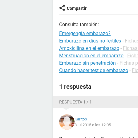
Compartir
Consulta también:
Emergengia embarazo?
Embarazo en días no fertiles
-
Ficha
Amoxicilina en el embarazo
-
Fichas
Menstruacion en el embarazo
-
Fich
Embarazo sin penetración
-
Fichas 
Cuando hacer test de embarazo
-
Fi
1 respuesta
RESPUESTA 1 / 1
Karitob
8 jul 2015 a las 12:05