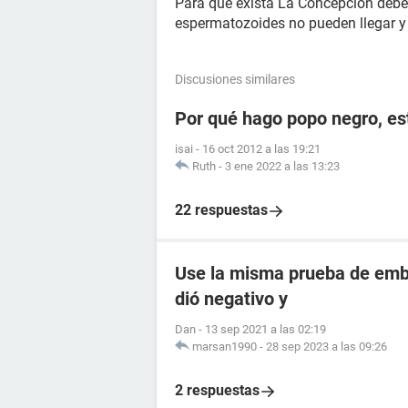
Para que exista La Concepción debe e
espermatozoides no pueden llegar y 
Discusiones similares
Por qué hago popo negro, e
isai
-
16 oct 2012 a las 19:21
Ruth
-
3 ene 2022 a las 13:23
22 respuestas
Use la misma prueba de emba
dió negativo y
Dan
-
13 sep 2021 a las 02:19
marsan1990
-
28 sep 2023 a las 09:26
2 respuestas