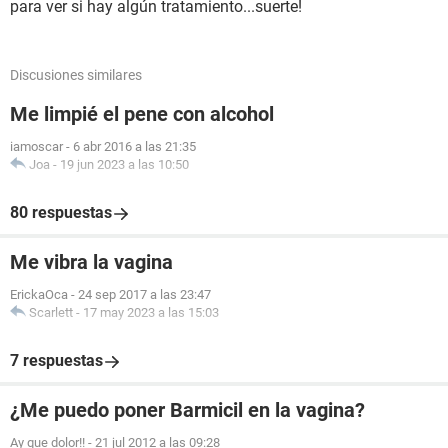
para ver si hay algún tratamiento...suerte!
Discusiones similares
Me limpié el pene con alcohol
iamoscar
-
6 abr 2016 a las 21:35
Joa
-
19 jun 2023 a las 10:50
80 respuestas
Me vibra la vagina
ErickaOca
-
24 sep 2017 a las 23:47
Scarlett
-
17 may 2023 a las 15:03
7 respuestas
¿Me puedo poner Barmicil en la vagina?
Ay que dolor!!
-
21 jul 2012 a las 09:28