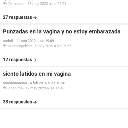
Dr.manzur
-
18 may 2023 a las 22:51
27 respuestas
Punzadas en la vagina y no estoy embarazada
carlett
-
11 sep 2012 a las 19:09
Micaelagalvan
-
6 may 2019 a las 06:56
12 respuestas
siento latidos en mi vagina
anabanananan
-
4 feb 2016 a las 10:36
Anonima
-
17 may 2023 a las 14:48
38 respuestas