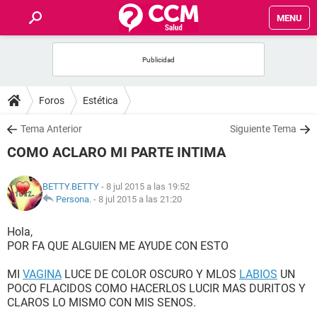
MENU
INICIO
FOROS
Foros
Estética
SALUD
Tema Anterior
Siguiente Tema
COMO ACLARO MI PARTE INTIMA
FAMILIA
BETTY.BETTY
- 8 jul 2015 a las 19:52
NUTRICIÓN
Persona.
-
8 jul 2015 a las 21:20
Hola,
BIENESTAR
POR FA QUE ALGUIEN ME AYUDE CON ESTO
SEXUALIDAD
MI
VAGINA
LUCE DE COLOR OSCURO Y MLOS
LABIOS
UN
POCO FLACIDOS COMO HACERLOS LUCIR MAS DURITOS Y
CLAROS LO MISMO CON MIS SENOS.
GLOSARIO