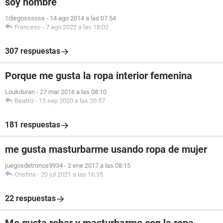
soy hombre
1diegossssss
-
14 ago 2014 a las 07:54
Francesc
-
7 ago 2022 a las 18:02
307 respuestas
Porque me gusta la ropa interior femenina
Loukduran
-
27 mar 2016 a las 08:10
Beatriz
-
15 sep 2020 a las 20:57
181 respuestas
me gusta masturbarme usando ropa de mujer
juegosdetronos9934
-
2 ene 2017 a las 08:15
Cristina
-
20 jul 2021 a las 16:35
22 respuestas