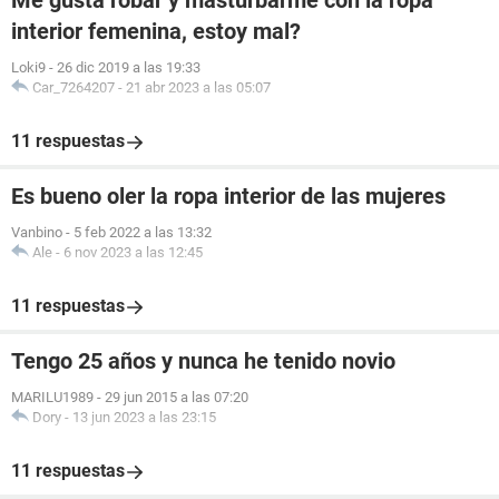
Me gusta robar y masturbarme con la ropa
interior femenina, estoy mal?
Loki9
-
26 dic 2019 a las 19:33
Car_7264207
-
21 abr 2023 a las 05:07
11 respuestas
Es bueno oler la ropa interior de las mujeres
Vanbino
-
5 feb 2022 a las 13:32
Ale
-
6 nov 2023 a las 12:45
11 respuestas
Tengo 25 años y nunca he tenido novio
MARILU1989
-
29 jun 2015 a las 07:20
Dory
-
13 jun 2023 a las 23:15
11 respuestas