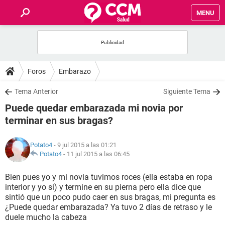
MENU
INICIO
FOROS
Foros
Embarazo
SALUD
Tema Anterior
Siguiente Tema
Puede quedar embarazada mi novia por
FAMILIA
terminar en sus bragas?
NUTRICIÓN
Potato4
- 9 jul 2015 a las 01:21
Potato4
-
11 jul 2015 a las 06:45
BIENESTAR
Bien pues yo y mi novia tuvimos roces (ella estaba en ropa
interior y yo si) y termine en su pierna pero ella dice que
SEXUALIDAD
sintió que un poco pudo caer en sus bragas, mi pregunta es
¿Puede quedar embarazada? Ya tuvo 2 días de retraso y le
duele mucho la cabeza
GLOSARIO