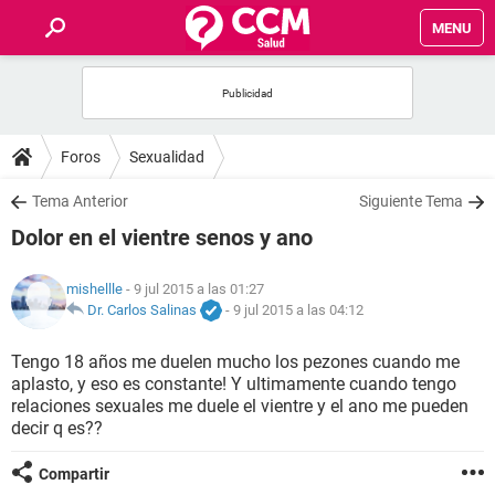
MENU
INICIO
FOROS
Foros
Sexualidad
SALUD
Tema Anterior
Siguiente Tema
Dolor en el vientre senos y ano
FAMILIA
mishellle
- 9 jul 2015 a las 01:27
NUTRICIÓN
Dr. Carlos Salinas
-
9 jul 2015 a las 04:12
Tengo 18 años me duelen mucho los pezones cuando me
BIENESTAR
aplasto, y eso es constante! Y ultimamente cuando tengo
relaciones sexuales me duele el vientre y el ano me pueden
SEXUALIDAD
decir q es??
Compartir
GLOSARIO