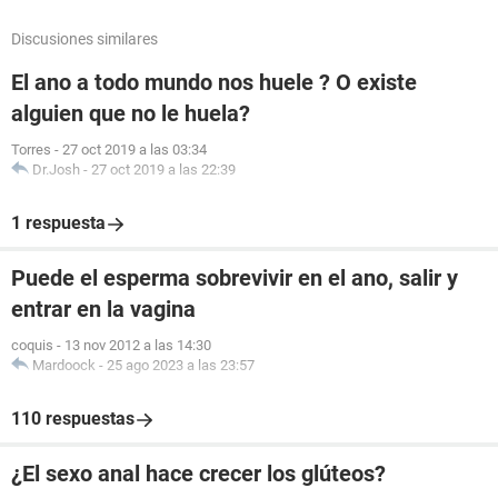
Discusiones similares
El ano a todo mundo nos huele ? O existe
alguien que no le huela?
Torres
-
27 oct 2019 a las 03:34
Dr.Josh
-
27 oct 2019 a las 22:39
1 respuesta
Puede el esperma sobrevivir en el ano, salir y
entrar en la vagina
coquis
-
13 nov 2012 a las 14:30
Mardoock
-
25 ago 2023 a las 23:57
110 respuestas
¿El sexo anal hace crecer los glúteos?