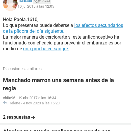
marisolfl
7.292
10 jul 2015 a las 12:05
Hola Paola.1610,
Lo que presentas puede deberse a
los efectos secundarios
de la píldora del día siguiente.
La mejor manera de cerciorarte si este anticonceptivo ha
funcionado con eficacia para prevenir el embarazo es por
medio de
una prueba en sangre.
Discusiones similares
Manchado marron una semana antes de la
regla
chita96
-
19 abr 2017 a las 16:34
Helene
-
4 nov 2023 a las 16:23
2 respuestas