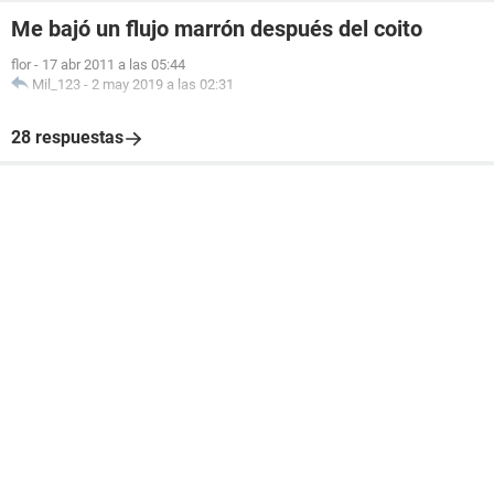
Me bajó un flujo marrón después del coito
flor
-
17 abr 2011 a las 05:44
Mil_123
-
2 may 2019 a las 02:31
28 respuestas