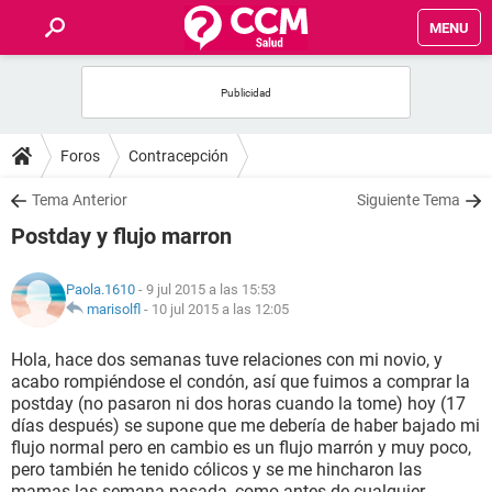
MENU
INICIO
FOROS
Foros
Contracepción
SALUD
Tema Anterior
Siguiente Tema
Postday y flujo marron
FAMILIA
Paola.1610
- 9 jul 2015 a las 15:53
NUTRICIÓN
marisolfl
-
10 jul 2015 a las 12:05
Hola, hace dos semanas tuve relaciones con mi novio, y
BIENESTAR
acabo rompiéndose el condón, así que fuimos a comprar la
postday (no pasaron ni dos horas cuando la tome) hoy (17
SEXUALIDAD
días después) se supone que me debería de haber bajado mi
flujo normal pero en cambio es un flujo marrón y muy poco,
pero también he tenido cólicos y se me hincharon las
GLOSARIO
mamas las semana pasada, como antes de cualquier