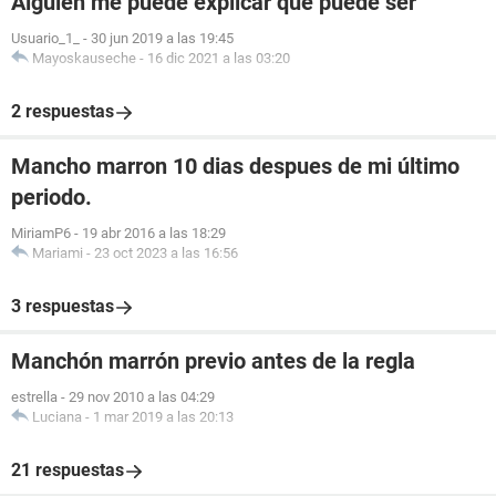
Alguien me puede explicar que puede ser
Usuario_1_
-
30 jun 2019 a las 19:45
Mayoskauseche
-
16 dic 2021 a las 03:20
2 respuestas
Mancho marron 10 dias despues de mi último
periodo.
MiriamP6
-
19 abr 2016 a las 18:29
Mariami
-
23 oct 2023 a las 16:56
3 respuestas
Manchón marrón previo antes de la regla
estrella
-
29 nov 2010 a las 04:29
Luciana
-
1 mar 2019 a las 20:13
21 respuestas