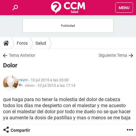
MENU
INICIO
FOROS
Foros
Salud
SALUD
Tema Anterior
Siguiente Tema
Dolor
FAMILIA
mivm
- 10 jul 2015 a las 03:00
NUTRICIÓN
mivm -
10 jul 2015 a las 17:14
que haga para no tener la molestia del dolor de cabeza
BIENESTAR
todos los días me despierto con el malestar y me acuesto
con el malestar del dolor por todo me duelo no se que hacer
SEXUALIDAD
ya aumente la dosis de pastillas y mas o menos se me baja
Compartir
GLOSARIO